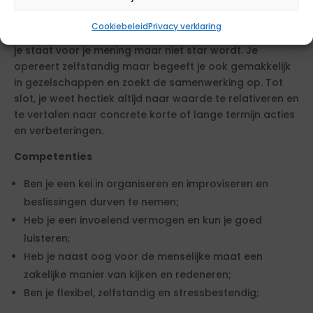
Je bent een benaderbare persoonlijkheid, en een
energieke verbinder die zich goed in diverse netwerken
Cookiebeleid
Privacy verklaring
begeeft. Je kunt meeveren en tegengas geven, waarbij
je staat voor je mening maar niet star wordt. Je
opereert zelfstandig maar begeeft je ook gemakkelijk
in gezelschappen en zoekt de samenwerking op. Tot
slot, je weet hectiek altijd naar waarde te relativeren en
te vertalen naar concrete korte of lange termijn acties
en verbeteringen.
Competenties
Ben je een kei in organiseren en improviseren en
beslissingen durven te nemen;
Heb je een invoelend vermogen en kun je goed
luisteren;
Heb je naast oog voor de menselijke maat een
zakelijke manier van kijken en redeneren;
Ben je flexibel, zelfstandig en stressbestendig;