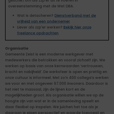
geschikt om als zzp'er uit te voeren in
overeenstemming met de Wet DBA.
Wat is detacheren?
Dienstverband met de
vrijheid van een ondernemer
Liever als zzp'er werken?
Bekijk hier onze
freelance opdrachten
Organisatie
Gemeente Zeist is een moderne werkgever met
medewerkers die betrokken en vooral zichzelf zijn. We
werken op basis van onze kernwaarden ‘vertrouwen,
kracht en nabijheid’. De werksfeer is open en prettig en
onze cultuur is informeel. Met zo’n 400 collega’s werken
we voor en met ongeveer 67.000 inwoners. Daardoor is
het niet te massaal, zijn de lijnen kort en de
mogelijkheden groot. Als organisatie willen we op de
hoogte zijn van wat er in de samenleving speelt en
daar flexibel op inspelen. We juichen het toe als je
daaraan je eigen perspectief en waarde toevoegt en