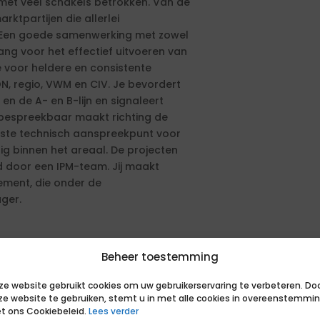
n met veel schakels betrokken. Van de
ktpartijen die allerlei
 Een goede samenwerking met zowel
ang voor het effectief uitvoeren van
e voor heldere en consistente
N, regio, VWM en CIV. Je bevordert
en de A- en B-lijn en signaleert
e bespreekbaar maakt richting de
rste technisch aanspreekpunt voor
ig binnen het areaal. De projecten
 door een IPM-team. Jij maakt
ement, die onder de
ger.
Beheer toestemming
ze website gebruikt cookies om uw gebruikerservaring te verbeteren. Do
ze website te gebruiken, stemt u in met alle cookies in overeenstemmi
t ons Cookiebeleid.
Lees verder