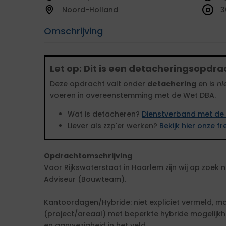
Noord-Holland
3
Omschrijving
Let op: Dit is een detacheringsopdra
Deze opdracht valt onder
detachering
en is
ni
voeren in overeenstemming met de Wet DBA.
Wat is detacheren?
Dienstverband met de 
Liever als zzp'er werken?
Bekijk hier onze 
Opdrachtomschrijving
Voor Rijkswaterstaat in Haarlem zijn wij op zoek
Adviseur (Bouwteam).
Kantoordagen/Hybride: niet expliciet vermeld, ma
(project/areaal) met beperkte hybride mogelijk
en aanwezigheid in het veld.