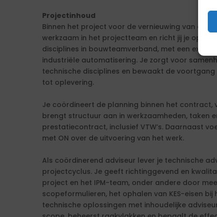
Projectinhoud
Binnen het project voor de vernieuwing van de Pri
werkzaam in het projectteam en richt jij je op h
disciplines in bouwteamverband, met een extra
industriële automatisering. Je zorgt voor samen
technische disciplines en bewaakt de voortga
tot oplevering.
Je coördineert de planning binnen het contract, v
brengt structuur aan in werkzaamheden, taken en 
prestatiecontract, inclusief VTW’s. Daarnaast voe
met ON over de uitvoering van het werk.
Als coördinerend adviseur lever je technische a
projectcyclus. Je geeft richtinggevend en kwalit
project en het IPM-team, onder andere door mee
scopeformulieren, het ophalen van KES-eisen bij 
technische oplossingen met inhoudelijke adviseu
scope, beheerst raakvlakken en bepaalt de effect