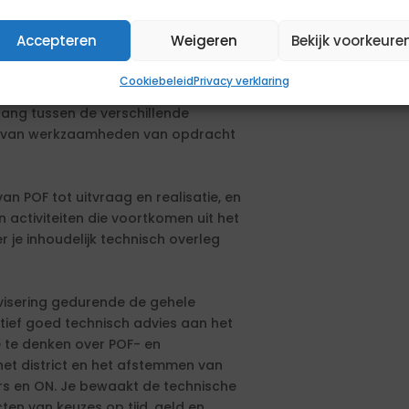
Accepteren
Weigeren
Bekijk voorkeure
ns Willem-Alexandersluis ben jij
et coördineren en verbinden van deze
Cookiebeleid
Privacy verklaring
 focus op werktuigbouwkunde en
hang tussen de verschillende
ng van werkzaamheden van opdracht
an POF tot uitvraag en realisatie, en
activiteiten die voortkomen uit het
r je inhoudelijk technisch overleg
dvisering gedurende de gehele
atief goed technisch advies aan het
 te denken over POF- en
het district en het afstemmen van
rs en ON. Je bewaakt de technische
en van keuzes op tijd, geld en