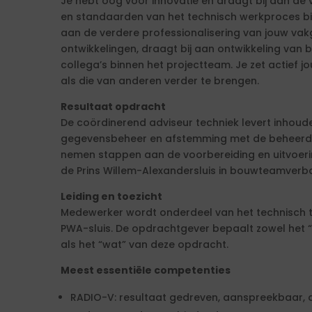
Je hebt oog voor innovatie en draagt bij aan de 
en standaarden van het technisch werkproces bin
aan de verdere professionalisering van jouw vakg
ontwikkelingen, draagt bij aan ontwikkeling van be
collega’s binnen het projectteam. Je zet actief 
als die van anderen verder te brengen.
Resultaat opdracht
De coördinerend adviseur techniek levert inhoudel
gegevensbeheer en afstemming met de beheerde
nemen stappen aan de voorbereiding en uitvoer
de Prins Willem-Alexandersluis in bouwteamverb
Leiding en toezicht
Medewerker wordt onderdeel van het technisch t
PWA-sluis. De opdrachtgever bepaalt zowel het 
als het “wat” van deze opdracht.
Meest essentiële competenties
RADIO-V: resultaat gedreven, aanspreekbaar, d