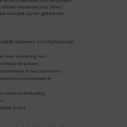
en IA onderdelen van het project
s Willem-Alexandersluis (PWA).
es specifiek op het gebied van
oudelijk adviseurs, voorafgaand aan
r over uitvoering van
elateerde kosten
drachtnemer in het bouwteam
chnische oplossingen in
nen conform bedoeling
rs
lidatie (V&V)