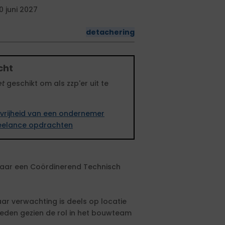
0 juni 2027
detachering
cht
et
geschikt om als zzp'er uit te
vrijheid van een ondernemer
freelance opdrachten
 naar een Coördinerend Technisch
ar verwachting is deels op locatie
heden gezien de rol in het bouwteam