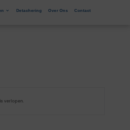
en
Detachering
Over Ons
Contact
s verlopen.