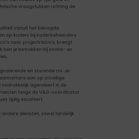
chnische vraagstukken richting de
liteit vanuit het beoogde
ngen op kaders bij kaderbeheerders.
co’s naar projectrisico’s, brengt
k ben je betrokken bij intake- en
ies.
ignalerende en sturende rol. Je
t aannemers aan op onveilige
d nadrukkelijk agendeert in de
momenten langs de V&G-coördinator
es tijdig escaleert.
andere diensten, zowel landelijk