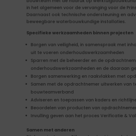
bouwteam met de nadruk op werktuigbouwkunde 
in het algemeen voor de vervanging voor de Prin
Daarnaast ook technische ondersteuning en advi
beweegbare waterbouwkundige installaties.
Specifieke werkzaamheden binnen projecten
Borgen van veiligheid, in samenspraak met inh
uit te voeren onderhoudswerkzaamheden
Sparren met de beheerder en de opdrachtneme
onderhoudswerkzaamheden en de daaraan ger
Borgen samenwerking en raakvlakken met op
Samen met de opdrachtnemer uitwerken van te
bouwteamverband
Adviseren en toepassen van kaders en richtlij
Beoordelen van producten van opdrachtneme
Invulling geven aan het proces Verificatie & Va
Samen met anderen