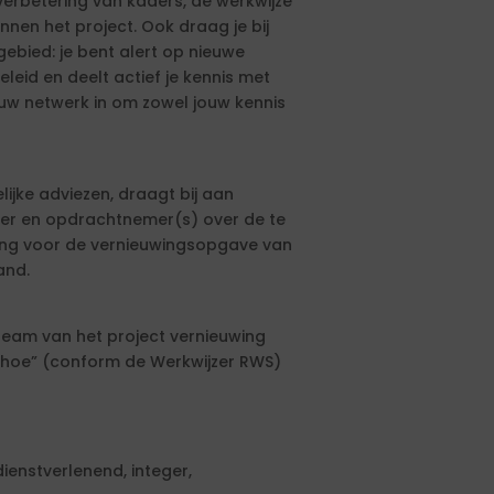
verbetering van kaders, de werkwijze
nen het project. Ook draag je bij
ebied: je bent alert op nieuwe
leid en deelt actief je kennis met
jouw netwerk in om zowel jouw kennis
ijke adviezen, draagt bij aan
r en opdrachtnemer(s) over de te
ing voor de vernieuwingsopgave van
and.
eam van het project vernieuwing
“hoe” (conform de Werkwijzer RWS)
ienstverlenend, integer,