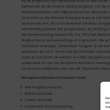
Bij de projecten van Rijkswaterstaat is een kete
beheerder en de interne opdrachtgever, tot de mar
werkzaamheden voor Rijkswaterstaat uitvoeren.
onze interne als externe ketenpartners is van bel
onze projecten. Als coördinerend adviseur zorg j
afstemming binnen het projectteam en richting O
de samenwerking tussen ON, OG, PPO, het district 
knelpunten in samenwerking of capaciteit, die j
technisch manager. Daarnaast fungeer je als ee
adviseurs en voor ON en ben je zichtbaar aanwez
waar je aan komt te werken worden aangestuurd
onderdeel uit van de discipline technisch manag
verantwoordelijkheid valt van de Technisch Mana
Disciplines binnen technisch team
Werktuigbouwkunde
Elektrotechniek
De
Civiele techniek
on
Industriële Automatisering
me