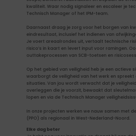
kwaliteit. Waar nodig signaleer en escaleer je te
Technisch Manager of het IPM-team.
Daarnaast draag je zorg voor het borgen van kwa
eindresultaat, inclusief het indienen van afwijki
Je voert areaalrondes uit, vertaalt technische risi
risico’s in kaart en levert input voor ramingen. Oo
outtakeprocessen van SCB-toetsen en risicosess
Op het gebied van veiligheid heb je een actieve s
waarborgt de veiligheid van het werk en spreek
situaties. Van jou wordt verwacht dat je veilighei
overleggen die je voorzit, bewaakt dat sleutel
lopen en via de Technisch Manager veiligheidsissu
In onze projecten werken we nauw samen met de 
(PPO) als regionaal in West-Nederland-Noord.
Elke dag beter