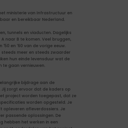
het ministerie van Infrastructuur en
efbaar en bereikbaar Nederland.
en, tunnels en viaducten. Dagelijks
A naar B te komen. Veel bruggen,
n '50 en '60 van de vorige eeuw.
or steeds meer en steeds zwaarder
reiken hun einde levensduur wat de
om te gaan vernieuwen.
elangrijke bijdrage aan de
 Jij zorgt ervoor dat de kaders op
het project worden toegepast, dat ze
specificaties worden opgesteld. Je
t opleveren afleverdossiers. Je
over passende oplossingen. De
ng hebben het werken in een