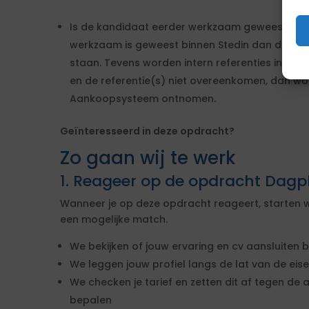
Is de kandidaat eerder werkzaam geweest binn
werkzaam is geweest binnen Stedin dan dient de
staan. Tevens worden intern referenties ingew
en de referentie(s) niet overeenkomen, dan wo
Aankoopsysteem ontnomen.
Geïnteresseerd in deze opdracht?
Zo gaan wij te werk
1. Reageer op de opdracht Dagp
Wanneer je op deze opdracht reageert, starten w
een mogelijke match.
We bekijken of jouw ervaring en cv aansluiten b
We leggen jouw profiel langs de lat van de ei
We checken je tarief en zetten dit af tegen de 
bepalen