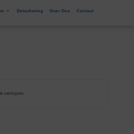
en
Detachering
Over Ons
Contact
s verlopen.