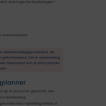
eemt snel logische beslissingen —
p teamresultaat.
en aanbestedingsprocedure. De
en geformuleerd. Om in aanmerking
sen. Daarnaast kun je extra punten
sen.
gplanner
 zijn in woord en geschrift, een
oordverklaring.
geronde mbo-opleiding niveau 4.