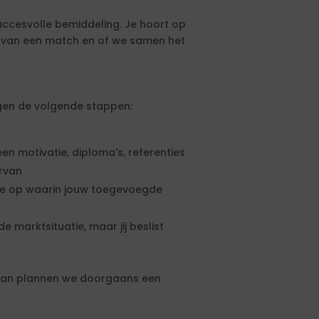
uccesvolle bemiddeling. Je hoort op
s van een match en of we samen het
olgen de volgende stappen:
een motivatie, diploma's, referenties
ervan
rte op waarin jouw toegevoegde
e marktsituatie, maar jij beslist
 dan plannen we doorgaans een