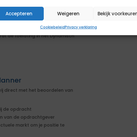
en Stedin? Indien kandidaat eerder
Accepteren
Weigeren
Bekijk voorkeure
 reden van vertrek in het CV te
Cookiebeleid
Privacy verklaring
onnen. Mocht de reden van vertrek
rdt de toelating in het Dynamisch
lanner
ij direct met het beoordelen van
ij de opdracht
sen van de opdrachtgever
actuele markt om je positie te