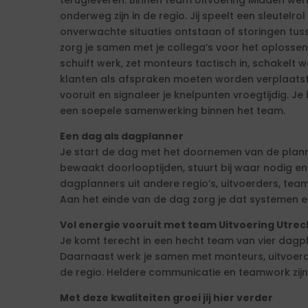
terugleveren. Binnen team Uitvoering Midden wer
onderweg zijn in de regio. Jij speelt een sleutelr
onverwachte situaties ontstaan of storingen tu
zorg je samen met je collega’s voor het oplossen
schuift werk, zet monteurs tactisch in, schakelt 
klanten als afspraken moeten worden verplaatst
vooruit en signaleer je knelpunten vroegtijdig. J
een soepele samenwerking binnen het team.
Een dag als dagplanner
Je start de dag met het doornemen van de plan
bewaakt doorlooptijden, stuurt bij waar nodig e
dagplanners uit andere regio’s, uitvoerders, team
Aan het einde van de dag zorg je dat systemen en
Vol energie vooruit met team Uitvoering Utrec
Je komt terecht in een hecht team van vier dag
Daarnaast werk je samen met monteurs, uitvoerd
de regio. Heldere communicatie en teamwork zijn h
Met deze kwaliteiten groei jij hier verder