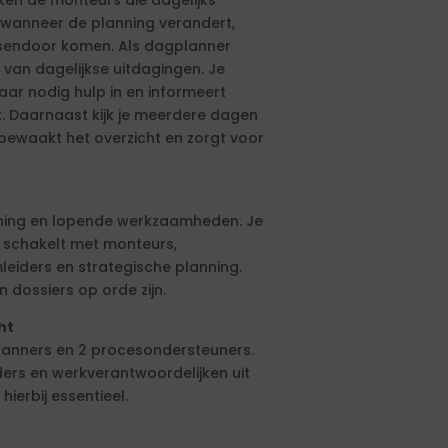
ken de monteurs die dagelijks
ol wanneer de planning verandert,
ssendoor komen. Als dagplanner
 van dagelijkse uitdagingen. Je
waar nodig hulp in en informeert
. Daarnaast kijk je meerdere dagen
e bewaakt het overzicht en zorgt voor
ning en lopende werkzaamheden. Je
n schakelt met monteurs,
leiders en strategische planning.
 dossiers op orde zijn.
ht
planners en 2 procesondersteuners.
ers en werkverantwoordelijken uit
ierbij essentieel.