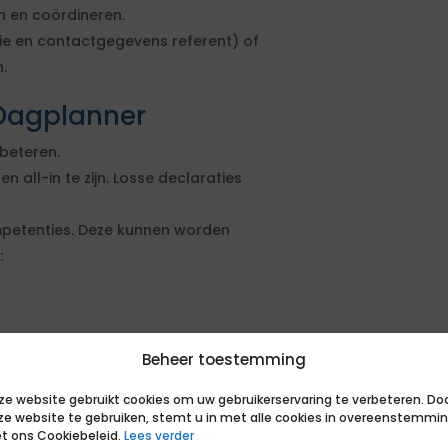
n en coördineren.
tie en contactgegevens referent) of
.
Dagplanner
beteren.
all-in te zijn. Losse declaraties
petenties. Deze kunnen worden
:
Beheer toestemming
ze website gebruikt cookies om uw gebruikerservaring te verbeteren. Do
ze website te gebruiken, stemt u in met alle cookies in overeenstemmi
t ons Cookiebeleid.
Lees verder