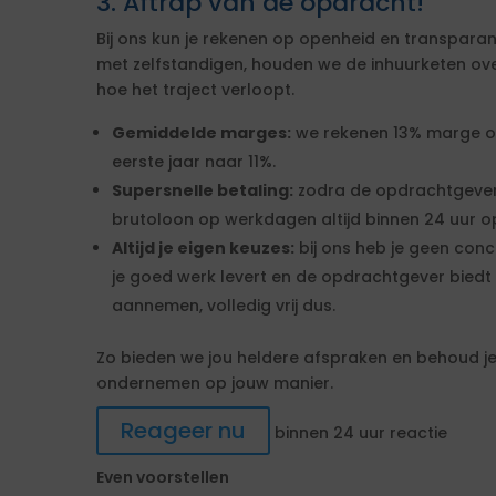
3. Aftrap van de opdracht!
Bij ons kun je rekenen op openheid en transparan
met zelfstandigen, houden we de inhuurketen overzic
hoe het traject verloopt.
Gemiddelde marges:
we rekenen 13% marge over
eerste jaar naar 11%.
Supersnelle betaling:
zodra de opdrachtgever
brutoloon op werkdagen altijd binnen 24 uur op
Altijd je eigen keuzes:
bij ons heb je geen conc
je goed werk levert en de opdrachtgever biedt 
aannemen, volledig vrij dus.
Zo bieden we jou heldere afspraken en behoud je 
ondernemen op jouw manier.
Reageer nu
binnen 24 uur reactie
Even voorstellen