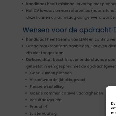
Kandidaat heeft minimaal ervaring met planne
Het CV is voorzien van referenties (naam, func
deze kunnen op aanvraag aangeleverd worden
Wensen voor de opdracht 
Kandidaat heeft kennis van LEAN en continu ver
Graag marktconform aanbieden. Tarieven dienen 
zijn niet toegestaan.
De kandidaat beschikt over onderstaande com
getoetst in een gesprek met de opdrachtgever
Goed kunnen plannen
Verantwoordelijkheidsgevoel
Flexibele instelling
Goede communicatieve vaardigheden
Resultaatgericht
De
Proactief
on
me
Luistervaardig