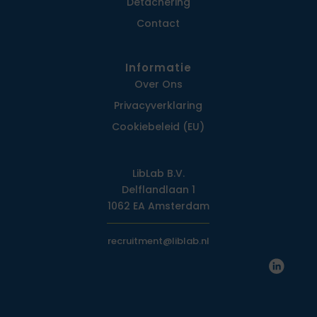
Detachering
Contact
Informatie
Over Ons
Privacy­verklaring
Cookiebeleid (EU)
LibLab B.V.
Delflandlaan 1
1062 EA Amsterdam
recruitment@liblab.nl