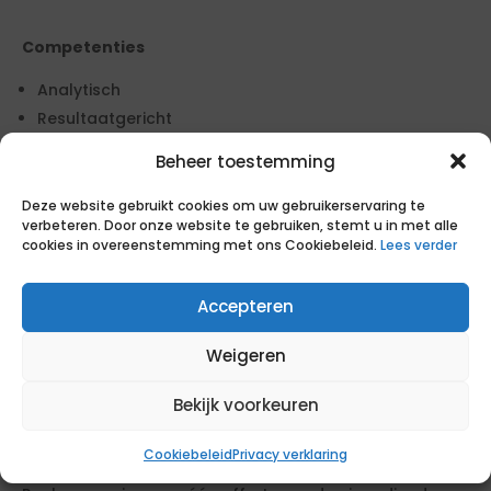
Competenties
Analytisch
Resultaatgericht
Accuraat
Beheer toestemming
Samenwerken
Communicatief zowel schriftelijk als mondeling sterk
Deze website gebruikt cookies om uw gebruikerservaring te
verbeteren. Door onze website te gebruiken, stemt u in met alle
Kwaliteitsgericht
cookies in overeenstemming met ons Cookiebeleid.
Lees verder
Klantgericht
Accepteren
Voorwaarden
Op deze offerteaanvraag zijn uitsluitend de
Weigeren
inkoopvoorwaarden (ARVODI 2025) en de concept
overeenkomst van Kadaster van toepassing. Eventuele
Bekijk voorkeuren
andere voorwaarden worden van de hand gewezen.
Cookiebeleid
Privacy verklaring
Inzenden