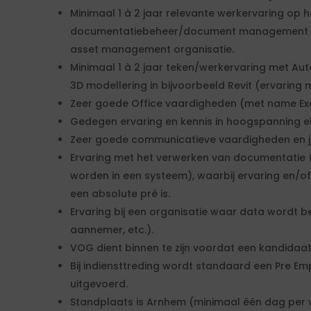
Minimaal 1 à 2 jaar relevante werkervaring op 
documentatiebeheer/document management sy
asset management organisatie.
Minimaal 1 à 2 jaar teken/werkervaring met Au
3D modellering in bijvoorbeeld Revit (ervaring 
Zeer goede Office vaardigheden (met name Exc
Gedegen ervaring en kennis in hoogspanning elek
Zeer goede communicatieve vaardigheden en je
Ervaring met het verwerken van documentatie
worden in een systeem), waarbij ervaring en/of
een absolute pré is.
Ervaring bij een organisatie waar data wordt b
aannemer, etc.).
VOG dient binnen te zijn voordat een kandidaa
Bij indiensttreding wordt standaard een Pre E
uitgevoerd.
Standplaats is Arnhem (minimaal één dag per 