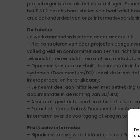
projectorganisaties als beheerafdelingen. Samen 
het F.A.I.R beschikbaar stellen van kwalitatief 
cruciaal onderdeel van onze informatievoorzieni
De functie
Je werkzaamheden bestaan onder andere uit:
– Het controleren van door projecten aangeleve
volledigheid en conformiteit aan TenneT richtlijne
tekenrichtlijnen en richtlijnen omtrent metadata
– Opnemen van deze as-built documentatie in
systemen (Documentum/D2) zodat de asset data FA
interoperabel en herbruikbaar);
– Je neemt deel aan initiatieven met betrekking to
documentatie in de richting van 3D/BIM;
– Accuraat, gestructureerd én efficiënt uitvoer
– Proactief interne Data & Documentation Coörd
informeren over de voortgang of vragen te stelle
Praktische informatie
De
– Bij indiensttreding wordt standaard een Pre E
on