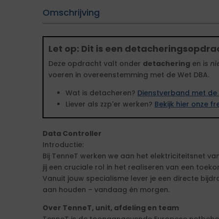
Omschrijving
Let op: Dit is een detacheringsopdra
Deze opdracht valt onder
detachering
en is
ni
voeren in overeenstemming met de Wet DBA.
Wat is detacheren?
Dienstverband met de 
Liever als zzp'er werken?
Bekijk hier onze 
Data Controller
Introductie:
Bij TenneT werken we aan het elektriciteitsnet va
jij een cruciale rol in het realiseren van een to
Vanuit jouw specialisme lever je een directe bij
aan houden – vandaag én morgen.
Over TenneT, unit, afdeling en team