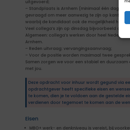
me
uitgevoerd;
– Standplaats is Arnhem (minimaal één dag per 
gevraagd om meer aanwezig te zijn op kantoor t
waarbij de kandidaat ook de mogelijkheid heeft 
Veel collega’s zijn op dinsdag bijvoorbeeld aan
Algemeen: collega’s werken door heel Nederland,
Arnhem.
– Reden uitvraag: vervangingsaanvraag;
– Voor de positie worden maximaal twee gespre
Samen zorgen we voor een stabiel en duurzaam 
met jou.
Deze opdracht voor inhuur wordt gegund via e
opdrachtgever heeft specifieke eisen en wens
te komen, dien je te voldoen aan de gestelde ei
verdienen door tegemoet te komen aan de wen
Eisen
MBO+ werk- en denkniveau is vereist, bij voork