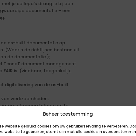
met je collega’s draag je bij aan
hoogwaardige documentatie – een
ng.
rde as-built documentatie op
n. (Waarin de richtlijnen bestaan uit
 van de documentatie.);
 het TenneT document management
IR is. (vindbaar, toegankelijk,
t digitalisering van de as-built
en van werkzaamheden;
inatoren te woord staan om te
n.
Beheer toestemming
ze website gebruikt cookies om uw gebruikerservaring te verbeteren. Do
mployment Screening (PES)
ze website te gebruiken, stemt u in met alle cookies in overeenstemmi