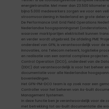
TenneT is de toonaangevende Europese netbeheer
energietransitie. Met meer dan 23.500 kilomete
bijna 5.000 medewerkers zorgen we voor een vei
stroomvoorziening in Nederland en grote delen v
De Performance Unit Grid Field Operations Neder
Nederlandse hoogspanningsnet (onderstations, h
waarover marktpartijen elektriciteit kunnen tra
en verder wordt uitgebreid. De afdeling PME ‘Proj
onderdeel van GFN, is verantwoordelijk voor de 
innovaties, ons Telecom netwerk, logistieke pro
en realisatie van een aantal complexe projecten.
Control Operation (DCO), onderdeel van de Dat
(DDC) dat verantwoordelijk is voor het beheer e
documentatie voor alle Nederlandse hoogspanni
bovenleidingen.
Het GFN-PM-DCO team is op zoek naar een gemo
Controller voor het beheren van As-built docum
Management Systemen.
In deze functie ben je verantwoordelijk voor de 
met betrekking tot as-built documentatie die w