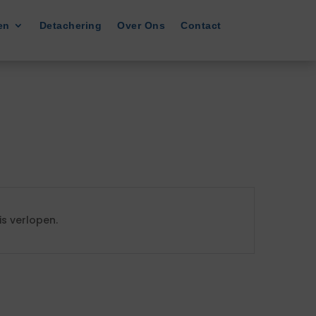
en
Detachering
Over Ons
Contact
s verlopen.