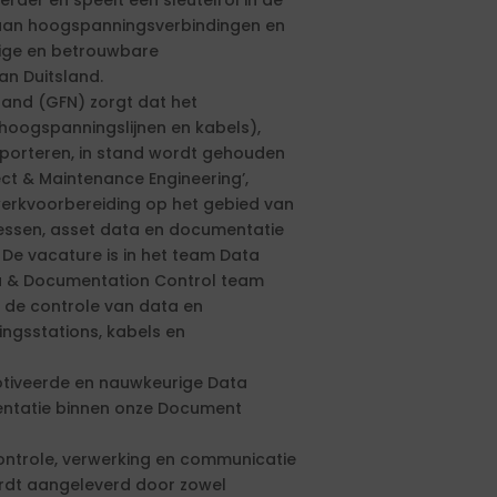
der en speelt een sleutelrol in de
r aan hoogspanningsverbindingen en
lige en betrouwbare
an Duitsland.
land (GFN) zorgt dat het
oogspanningslijnen en kabels),
nsporteren, in stand wordt gehouden
ect & Maintenance Engineering’,
werkvoorbereiding op het gebied van
cessen, asset data en documentatie
 De vacature is in het team Data
a & Documentation Control team
n de controle van data en
ngsstations, kabels en
tiveerde en nauwkeurige Data
entatie binnen onze Document
controle, verwerking en communicatie
ordt aangeleverd door zowel