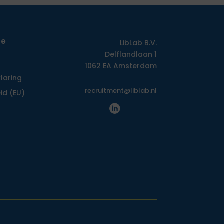
ie
LibLab B.V.
Delflandlaan 1
1062 EA Amsterdam
klaring
recruitment@liblab.nl
id (EU)