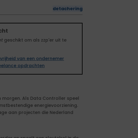
detachering
cht
et
geschikt om als zzp'er uit te
vrijheid van een ondernemer
freelance opdrachten
n morgen. Als Data Controller speel
ekomstbestendige energievoorziening.
drage aan projecten die Nederland