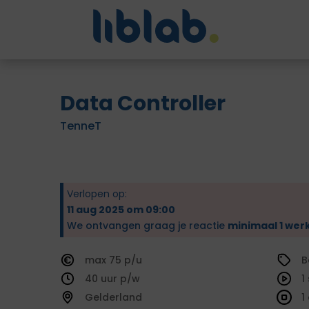
Data Controller
TenneT
Verlopen op:
11 aug 2025 om 09:00
We ontvangen graag je reactie
minimaal 1 wer
75
B
40
1
Gelderland
1