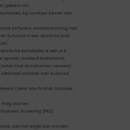
het gebied van
stemen, bij voorkeur binnen een
tocad software, waarbij ervaring met
met Autocad is een absolute pré).
el).
trische installaties is een pré.
 spreekt vloeiend Nederlands.
 (weten hoe documenten verwerkt
 minimaal affiniteit met Autocad
eheerd (denk aan ProRail, Gasunie,
t mag starten.
mployment Screening (PES)
week, aan het begin kan worden