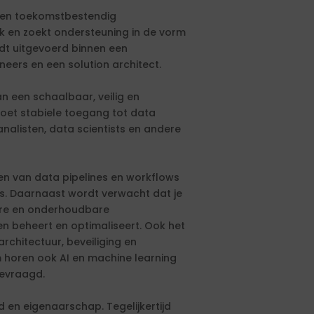
 een toekomstbestendig
en zoekt ondersteuning in de vorm
dt uitgevoerd binnen een
ers en een solution architect.
 een schaalbaar, veilig en
moet stabiele toegang tot data
nalisten, data scientists en andere
en van data pipelines en workflows
s. Daarnaast wordt verwacht dat je
are en onderhoudbare
 beheert en optimaliseert. Ook het
rchitectuur, beveiliging en
 horen ook AI en machine learning
gevraagd.
 en eigenaarschap. Tegelijkertijd