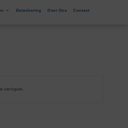
en
Detachering
Over Ons
Contact
s verlopen.