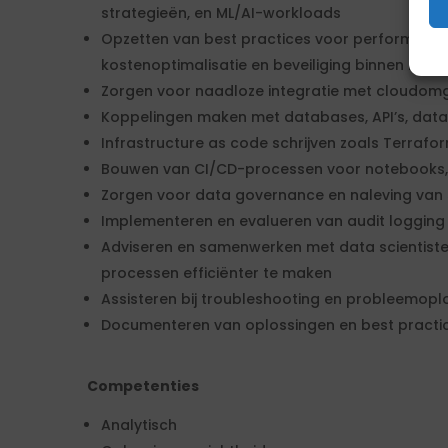
strategieën, en ML/AI-workloads
Opzetten van best practices voor performance
kostenoptimalisatie en beveiliging binnen het 
Zorgen voor naadloze integratie met cloudomg
Koppelingen maken met databases, API’s, data l
Infrastructure as code schrijven zoals Terrafo
Bouwen van CI/CD-processen voor notebooks, j
Zorgen voor data governance en naleving van s
Implementeren en evalueren van audit logging
Adviseren en samenwerken met data scientist
processen efficiënter te maken
Assisteren bij troubleshooting en probleemopl
Documenteren van oplossingen en best practi
Competenties
Analytisch