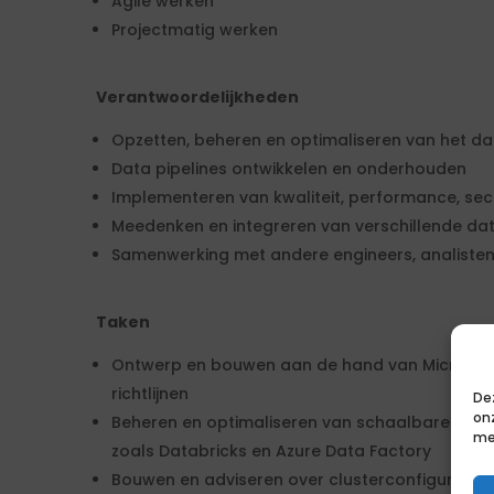
Agile werken
Projectmatig werken
Verantwoordelijkheden
Opzetten, beheren en optimaliseren van het da
Data pipelines ontwikkelen en onderhouden
Implementeren van kwaliteit, performance, se
Meedenken en integreren van verschillende da
Samenwerking met andere engineers, analisten,
Taken
Ontwerp en bouwen aan de hand van Microsoft
richtlijnen
De
on
Beheren en optimaliseren van schaalbare en ef
me
zoals Databricks en Azure Data Factory
Bouwen en adviseren over clusterconfiguratie, 