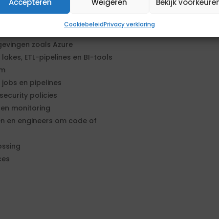
Accepteren
Weigeren
Bekijk voorkeure
, resourcegebruik,
Cookiebeleid
Privacy verklaring
data platform
evingen zoals Azure
akes, ETL-pipelines en BI-tools
rm
obs en pipelines
ecurity policies
 en monitoring
en en engineers om code of
ossing
ces