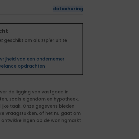
detachering
cht
et
geschikt om als zzp'er uit te
vrijheid van een ondernemer
freelance opdrachten
ver de ligging van vastgoed in
n, zoals eigendom en hypotheek.
lijke taak. Onze gegevens bieden
ke vraagstukken, of het nu gaat om
e ontwikkelingen op de woningmarkt