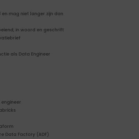
d en mag niet langer zijn dan
eiend, in woord en geschrift
atiebrief
nctie als Data Engineer
 engineer
abricks
raform
re Data Factory (ADF)