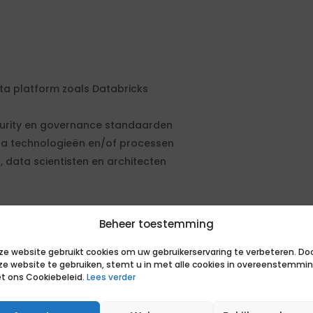
ta platform zoals Databricks
curity en governance standaarden
ta technologieën en/of processen
 data scientisten en architecten
Beheer toestemming
, Databricks en de Kadaster
ze website gebruikt cookies om uw gebruikerservaring te verbeteren. Do
ze website te gebruiken, stemt u in met alle cookies in overeenstemmi
ficiënte data applicatie landschap
t ons Cookiebeleid.
Lees verder
data pipelines, Delta Lake-