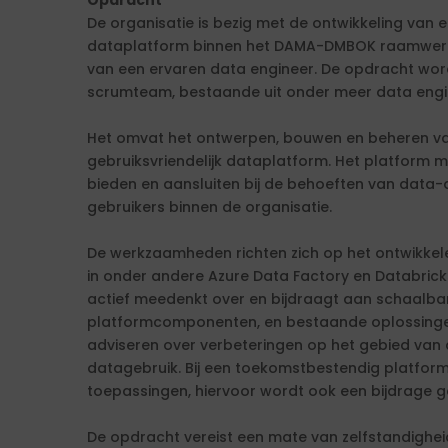
Opdracht
De organisatie is bezig met de ontwikkeling van
dataplatform binnen het DAMA-DMBOK raamwerk 
van een ervaren data engineer. De opdracht wor
scrumteam, bestaande uit onder meer data engine
Het omvat het ontwerpen, bouwen en beheren van
gebruiksvriendelijk dataplatform. Het platform 
bieden en aansluiten bij de behoeften van data-a
gebruikers binnen de organisatie.
De werkzaamheden richten zich op het ontwikkel
in onder andere Azure Data Factory en Databrick
actief meedenkt over en bijdraagt aan schaalb
platformcomponenten, en bestaande oplossingen
adviseren over verbeteringen op het gebied van a
datagebruik. Bij een toekomstbestendig platform
toepassingen, hiervoor wordt ook een bijdrage 
De opdracht vereist een mate van zelfstandigheid