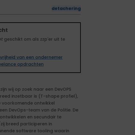
detachering
cht
et
geschikt om als zzp'er uit te
vrijheid van een ondernemer
freelance opdrachten
zijn wij op zoek naar een DevOPS
ed inzetbaar is (T-shape profiel),
le voorkomende ontwikkel
en DevOps-team van de Politie. De
 ontwikkelen en secundair te
ij breed participeren in
unende software tooling waarin