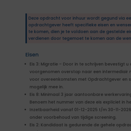
Deze opdracht voor inhuur wordt gegund via e
opdrachtgever heeft specifieke eisen en wens
te komen, dien je te voldoen aan de gestelde ei
verdienen door tegemoet te komen aan de wen
Eisen
Eis 3: Migratie – Door in te schrijven bevestigt
voorgenomen overstap naar een intermediair m
voor overeenkomsten met Opdrachtgever en st
mogelijk mee in.
Eis 8: Minimaal 3 jaar aantoonbare werkervari
Benoem het nummer van deze eis expliciet in he
Inzetbaarheid vanaf 01-12-2025 t/m 30-11-2026
onder voorbehoud van tijdige screening.
Eis 2: Kandidaat is gedurende de gehele opdrach