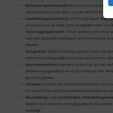
Resultaatgerichtheid:
Maakt een vertaalslag
resultaten en weet deze op een efficiënte en eff
Kwaliteitsgerichtheid:
Stelt hoge eisen aan de 
voortdurend op zoek naar mogelijkheden om de 
Overtuigingskracht:
Toont gedrag dat erop is
van een bepaald standpunt en instemming te k
ideeën.
Integriteit:
Geeft invulling aan het werk, op ee
met maatschappelijke waarden en normen, die re
Systeemdenken:
Herkent zowel het groter ve
binnen vraagstukken en is zich bewust van de ei
grotere geheel.
Coachen:
Erkent de ontwikkelbehoeften van me
en coacht hen om hun vakbekwaamheid op een
Mondelinge- en schriftelijke uitdrukkingsvaa
ideeën aan anderen in begrijpelijk Nederlandse 
duidelijk.