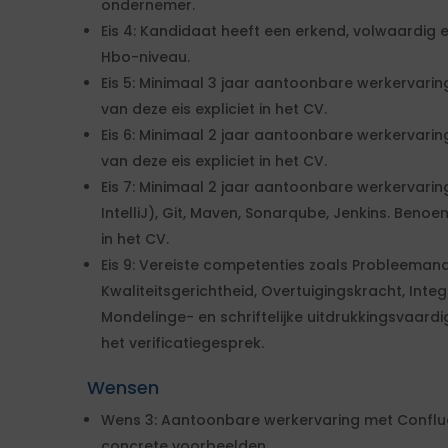
ondernemer.
Eis 4: Kandidaat heeft een erkend, volwaardig
Hbo-niveau.
Eis 5: Minimaal 3 jaar aantoonbare werkervari
van deze eis expliciet in het CV.
Eis 6: Minimaal 2 jaar aantoonbare werkervar
van deze eis expliciet in het CV.
Eis 7: Minimaal 2 jaar aantoonbare werkervaring
IntelliJ), Git, Maven, Sonarqube, Jenkins. Beno
in het CV.
Eis 9: Vereiste competenties zoals Probleemanaly
Kwaliteitsgerichtheid, Overtuigingskracht, Inte
Mondelinge- en schriftelijke uitdrukkingsvaard
het verificatiegesprek.
Wensen
Wens 3: Aantoonbare werkervaring met Conflu
concrete voorbeelden.