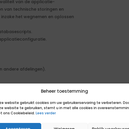
aliteit van de applicatie-
n van technische storingen en
 inzake het wegnemen en oplossen
atabasescripts.
pplicatieconfiguratie.
an andere afdelingen).
Beheer toestemming
ze website gebruikt cookies om uw gebruikerservaring te verbeteren. Do
 en herkent belangrijke informatie,
ze website te gebruiken, stemt u in met alle cookies in overeenstemmi
tussen gegevens.
t ons Cookiebeleid.
Lees verder
durft daarbij risico’s te nemen om
oor de organisatie te behalen.