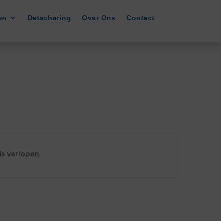
en
Detachering
Over Ons
Contact
s verlopen.