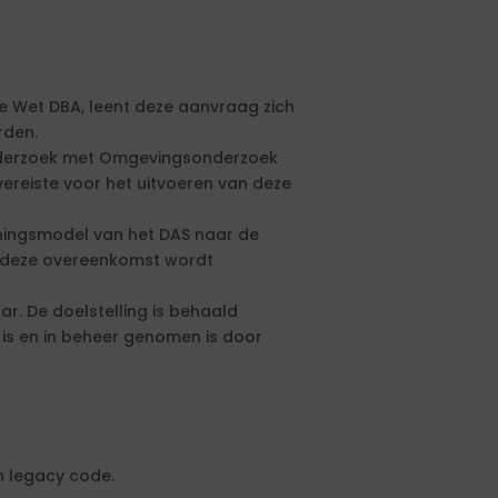
e Wet DBA, leent deze aanvraag zich
rden.
nderzoek met Omgevingsonderzoek
 vereiste voor het uitvoeren van deze
eningsmodel van het DAS naar de
at deze overeenkomst wordt
ar. De doelstelling is behaald
is en in beheer genomen is door
n legacy code.