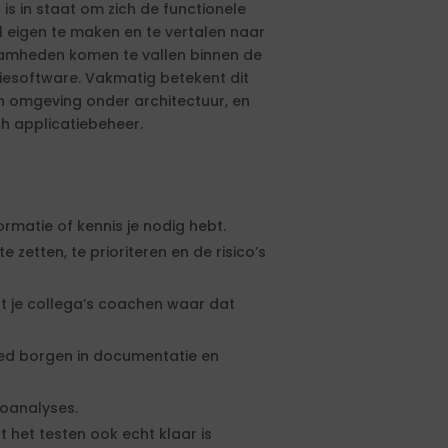
 is in staat om zich de functionele
l eigen te maken en te vertalen naar
aamheden komen te vallen binnen de
iesoftware. Vakmatig betekent dit
n omgeving onder architectuur, en
ch applicatiebeheer.
ormatie of kennis je nodig hebt.
te zetten, te prioriteren en de risico’s
nt je collega’s coachen waar dat
goed borgen in documentatie en
coanalyses.
t het testen ook echt klaar is