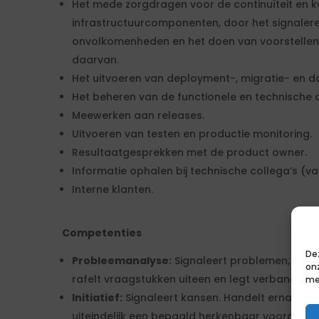
Het mede zorgdragen voor de continuïteit en kw
infrastructuurcomponenten, door het signalere
onvolkomenheden en het doen van voorstellen
daarvan.
Het uitvoeren van deployment-, migratie- en d
Het beheren van de functionele en technische a
Meewerken aan releases.
Uitvoeren van testen en productie monitoring.
Resultaatgesprekken met de product owner.
Informatie ophalen bij technische collega’s (v
Interne klanten.
Competenties
De
Probleemanalyse:
Signaleert problemen, zoekt
on
rafelt vraagstukken uiteen en legt verbanden 
me
Initiatief:
Signaleert kansen. Handelt ernaar en 
uiteindelijk een bepaald herkenbaar voordeel v