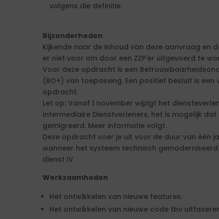
volgens die definitie.
Bijzonderheden
Kijkende naar de inhoud van deze aanvraag en d
er niet voor om door een ZZP'er uitgevoerd te wo
Voor deze opdracht is een Betrouwbaarheidso
(BO+) van toepassing. Een positief besluit is een
opdracht.
Let op: Vanaf 1 november wijzigt het diensteverl
Intermediaire Dienstverleners, het is mogelijk d
gemigreerd. Meer informatie volgt.
Deze opdracht voer je uit voor de duur van één ja
wanneer het systeem technisch gemoderniseerd 
dienst IV.
Werkzaamheden
Het ontwikkelen van nieuwe features.
Het ontwikkelen van nieuwe code tbv uitfasere