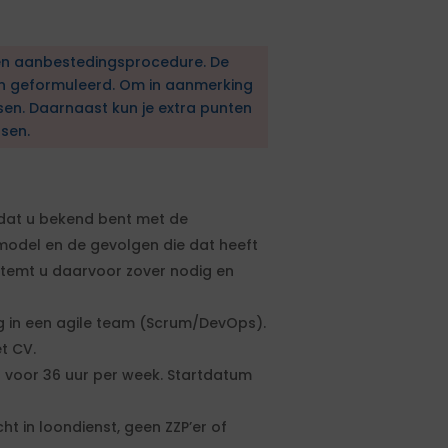
en aanbestedingsprocedure. De
en geformuleerd. Om in aanmerking
sen. Daarnaast kun je extra punten
sen.
 u dat u bekend bent met de
odel en de gevolgen die dat heeft
emt u daarvoor zover nodig en
ng in een agile team (Scrum/DevOps).
t CV.
 voor 36 uur per week. Startdatum
t in loondienst, geen ZZP’er of