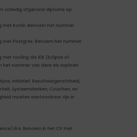
 en volledig afgerond diploma op
ng met Kotlin. Benoem het nummer
ing met Postgres. Benoem het nummer
 met tooling als IDE (Eclipse of
em het nummer van deze eis expliciet
se, Initiatief, Resultaatgerichtheid,
griteit, Systeemdenken, Coachen, en
igheid moeten aantoonbaar zijn in
ence/Jira. Benoem in het CV met