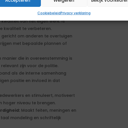
Accepteren
Weigeren
Bekijk voorkeure
 van doelen naar beoogde
Cookiebeleid
Privacy verklaring
ectieve wijze te realiseren.
kwaliteit van het eigen werk. Is
kwaliteit te verbeteren.
 gericht om anderen te overtuigen
rijgen met bepaalde plannen of
n manier die in overeenstemming is
levant zijn voor de politie.
rband als de interne samenhang
gen positie en invloed in dat
dewerkers en stimuleert, motiveert
 hoger niveau te brengen.
rdigheid:
Maakt feiten, meningen en
taal mondeling en schriftelijk