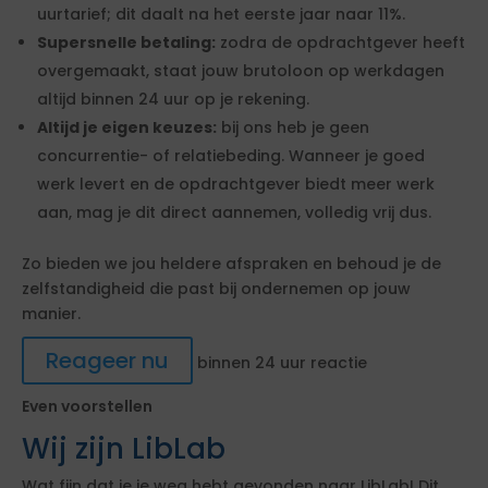
uurtarief; dit daalt na het eerste jaar naar 11%.
Supersnelle betaling:
zodra de opdrachtgever heeft
overgemaakt, staat jouw brutoloon op werkdagen
altijd binnen 24 uur op je rekening.
Altijd je eigen keuzes:
bij ons heb je geen
concurrentie- of relatiebeding. Wanneer je goed
werk levert en de opdrachtgever biedt meer werk
aan, mag je dit direct aannemen, volledig vrij dus.
Zo bieden we jou heldere afspraken en behoud je de
zelfstandigheid die past bij ondernemen op jouw
manier.
Reageer nu
binnen 24 uur reactie
Even voorstellen
Wij zijn LibLab
Wat fijn dat je je weg hebt gevonden naar LibLab! Dit