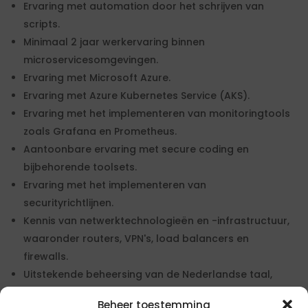
Ervaring met automation door het schrijven van
scripts.
Minimaal 2 jaar werkervaring binnen
microservicesomgevingen.
Ervaring met Microsoft Azure.
Ervaring met Azure Kubernetes Service (AKS).
Ervaring met het implementeren van monitoringtools
zoals Grafana en Prometheus.
Aantoonbare ervaring met secure coding en
bijbehorende toolsets.
Ervaring met het implementeren van
securityrichtlijnen.
Kennis van netwerktechnologieën en -infrastructuur,
waaronder routers, VPN's, load balancers en
firewalls.
Uitstekende beheersing van de Nederlandse taal,
zowel mondeling als schriftelijk.
Beheer toestemming