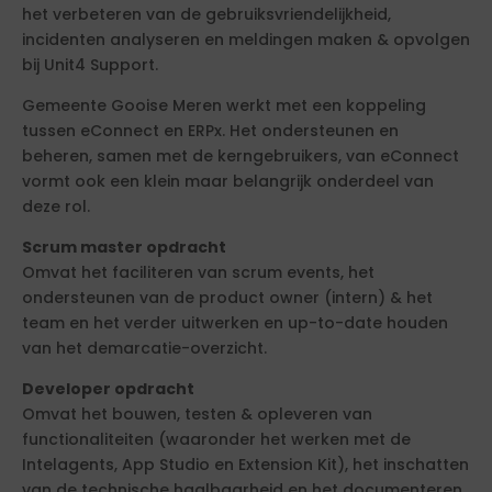
het verbeteren van de gebruiksvriendelijkheid,
incidenten analyseren en meldingen maken & opvolgen
bij Unit4 Support.
Gemeente Gooise Meren werkt met een koppeling
tussen eConnect en ERPx. Het ondersteunen en
beheren, samen met de kerngebruikers, van eConnect
vormt ook een klein maar belangrijk onderdeel van
deze rol.
Scrum master opdracht
Omvat het faciliteren van scrum events, het
ondersteunen van de product owner (intern) & het
team en het verder uitwerken en up-to-date houden
van het demarcatie-overzicht.
Developer opdracht
Omvat het bouwen, testen & opleveren van
functionaliteiten (waaronder het werken met de
Intelagents, App Studio en Extension Kit), het inschatten
van de technische haalbaarheid en het documenteren