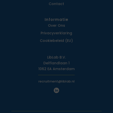
Contact
Informatie
Over Ons
Privacy­verklaring
Cookiebeleid (EU)
LibLab B.V.
Delflandlaan 1
1062 EA Amsterdam
recruitment@liblab.nl