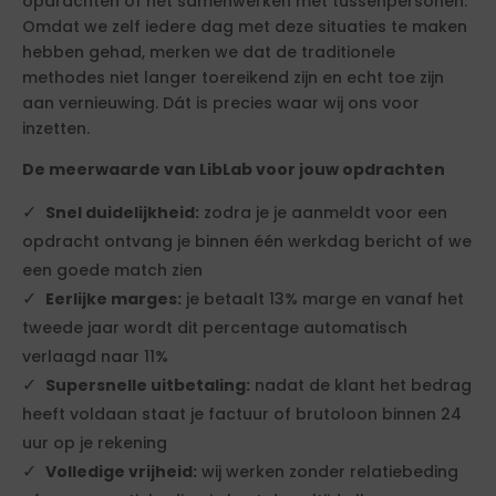
opdrachten of het samenwerken met tussenpersonen.
Omdat we zelf iedere dag met deze situaties te maken
hebben gehad, merken we dat de traditionele
methodes niet langer toereikend zijn en echt toe zijn
aan vernieuwing. Dát is precies waar wij ons voor
inzetten.
De meerwaarde van LibLab voor jouw opdrachten
Snel duidelijkheid:
zodra je je aanmeldt voor een
opdracht ontvang je binnen één werkdag bericht of we
een goede match zien
Eerlijke marges:
je betaalt 13% marge en vanaf het
tweede jaar wordt dit percentage automatisch
verlaagd naar 11%
Supersnelle uitbetaling:
nadat de klant het bedrag
heeft voldaan staat je factuur of brutoloon binnen 24
uur op je rekening
Volledige vrijheid:
wij werken zonder relatiebeding