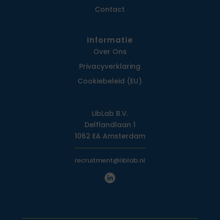
Contact
Informatie
Over Ons
Privacy­verklaring
Cookiebeleid (EU)
LibLab B.V.
Delflandlaan 1
1062 EA Amsterdam
recruitment@liblab.nl