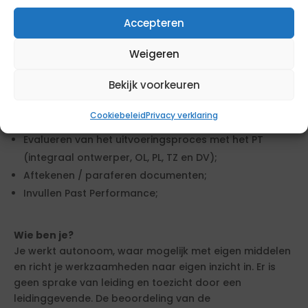
Zorgdragen voor de opneming van projecten en het
Accepteren
opstellen van het proces verbaal van opneming;
Controleren van de kwaliteit van geleverd werk
Weigeren
gedurende de onderhoudsperiode en eventuele
Bekijk voorkeuren
garantieperiode i.s.m. de toezichthouder;
Leveren van documenten en gegevens voor het
Cookiebeleid
Privacy verklaring
projectdossier;
Evalueren van het uitvoeringsproces met het PT
(integraal ontwerper, OL, PL, TZ en DV);
Aftekenen / paraferen documenten;
Invullen Past Performance;
Wie ben je?
Je werkt autonoom, waar mogelijk met eigen middelen
en richt je werkzaamheden naar eigen inzicht in. Er is
geen sprake van leiding en toezicht door een
leidinggevende. De beoordeling van de