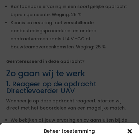
Aantoonbare ervaring in een soortgelijke opdracht
bij een gemeente. Weging: 25 %
Kennis en ervaring met verschillende
aanbestedingsprocedures en andere
contractvormen zoals U.A.V.-GC of
bouwteamovereenkomsten. Weging: 25 %
Geïnteresseerd in deze opdracht?
Zo gaan wij te werk
1. Reageer op de opdracht
Directievoerder UAV
Wanneer je op deze opdracht reageert, starten wij
direct met het beoordelen van een mogelijke match.
We bekijken of jouw ervaring en cv aansluiten bij de
opdracht
Beheer toestemming
We leggen jouw profiel langs de lat van de eisen van