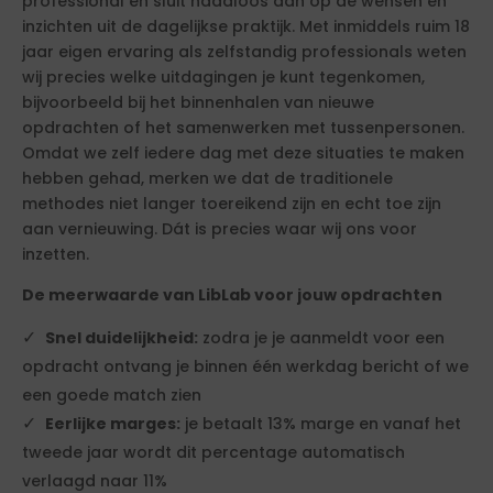
professional en sluit naadloos aan op de wensen en
inzichten uit de dagelijkse praktijk. Met inmiddels ruim 18
jaar eigen ervaring als zelfstandig professionals weten
wij precies welke uitdagingen je kunt tegenkomen,
bijvoorbeeld bij het binnenhalen van nieuwe
opdrachten of het samenwerken met tussenpersonen.
Omdat we zelf iedere dag met deze situaties te maken
hebben gehad, merken we dat de traditionele
methodes niet langer toereikend zijn en echt toe zijn
aan vernieuwing. Dát is precies waar wij ons voor
inzetten.
De meerwaarde van LibLab voor jouw opdrachten
Snel duidelijkheid:
zodra je je aanmeldt voor een
opdracht ontvang je binnen één werkdag bericht of we
een goede match zien
Eerlijke marges:
je betaalt 13% marge en vanaf het
tweede jaar wordt dit percentage automatisch
verlaagd naar 11%