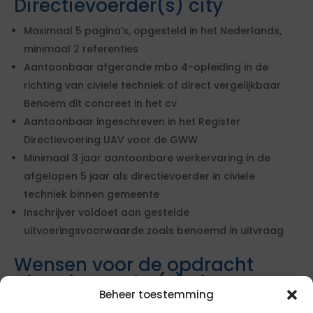
Directievoerder(s) city
Maximaal 5 pagina’s, opgesteld in het Nederlands,
minimaal 2 referenties
Aantoonbaar afgeronde mbo 4-opleiding in de
richting van civiele techniek of direct vergelijkbaar.
Benoem dit concreet in het cv
Aantoonbaar ingeschreven in het Register
Directievoering UAV voor de GWW
Minimaal 3 jaar aantoonbare werkervaring in de
afgelopen 5 jaar als directievoerder in civiele
techniek binnen gemeente
Inschrijver voldoet aan gestelde
uitvoeringsvoorwaarde zoals benoemd in uitvraag
Wensen voor de opdracht
Directievoerder(s) city
Beheer toestemming
Minimaal 5 jaar aantoonbare werkervaring in de