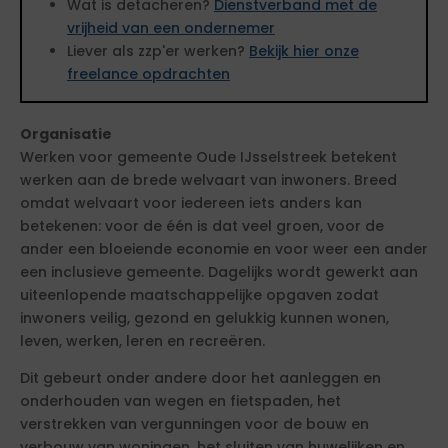
Wat is detacheren?
Dienstverband met de
vrijheid van een ondernemer
Liever als zzp'er werken?
Bekijk hier onze
freelance opdrachten
Organisatie
Werken voor gemeente Oude IJsselstreek betekent
werken aan de brede welvaart van inwoners. Breed
omdat welvaart voor iedereen iets anders kan
betekenen: voor de één is dat veel groen, voor de
ander een bloeiende economie en voor weer een ander
een inclusieve gemeente. Dagelijks wordt gewerkt aan
uiteenlopende maatschappelijke opgaven zodat
inwoners veilig, gezond en gelukkig kunnen wonen,
leven, werken, leren en recreëren.
Dit gebeurt onder andere door het aanleggen en
onderhouden van wegen en fietspaden, het
verstrekken van vergunningen voor de bouw en
verbouw van woningen, het sluiten van huwelijken en