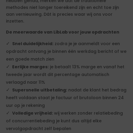
hebben gehad, merken we dat de traditionele
methodes niet langer toereikend zijn en echt toe zijn
aan vernieuwing. Dát is precies waar wij ons voor
inzetten.
De meerwaarde van LibLab voor jouw opdrachten
Snel duidelijkheid:
zodra je je aanmeldt voor een
opdracht ontvang je binnen één werkdag bericht of we
een goede match zien
Eerlijke marges:
je betaalt 13% marge en vanaf het
tweede jaar wordt dit percentage automatisch
verlaagd naar 11%
Supersnelle uitbetaling:
nadat de klant het bedrag
heeft voldaan staat je factuur of brutoloon binnen 24
uur op je rekening
Volledige vrijheid:
wij werken zonder relatiebeding
of concurrentiebeding je kunt dus altijd elke
vervolgopdracht zelf bepalen