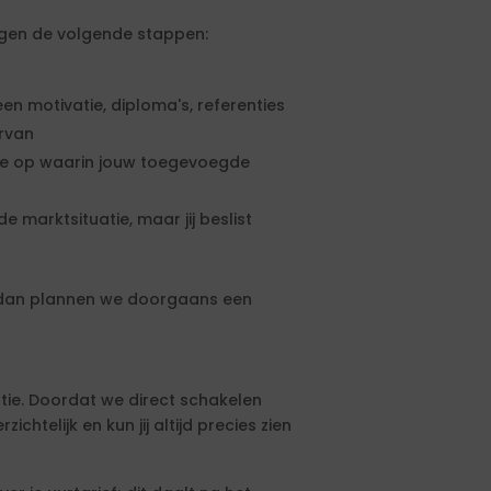
olgen de volgende stappen:
een motivatie, diploma's, referenties
ervan
rte op waarin jouw toegevoegde
e marktsituatie, maar jij beslist
, dan plannen we doorgaans een
tie. Doordat we direct schakelen
htelijk en kun jij altijd precies zien