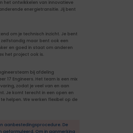
 het ontwikkelen van innovatieve
anderende energietransitie. Jij bent
kend om je technisch inzicht. Je bent
t zelfstandig maar bent ook een
nker en goed in staat om anderen
x het project ook is.
ngineersteam bij afdeling
r 17 Engineers. Het team is een mix
aring, zodat je veel van en aan
t. Je komt terecht in een open en
 te helpen. We werken flexibel op de
en aanbestedingsprocedure. De
en geformuleerd. Om in aanmerking