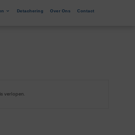
en
Detachering
Over Ons
Contact
s verlopen.