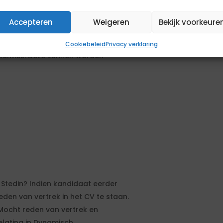
Accepteren
Weigeren
Bekijk voorkeure
all-in te zijn. Losse declaraties
Cookiebeleid
Privacy verklaring
enties. Deze kunnen worden
Stedin? Indien kandidaat eerder
den van vertrek in het CV te staan.
Mocht reden van vertrek en
elating in Dynamisch