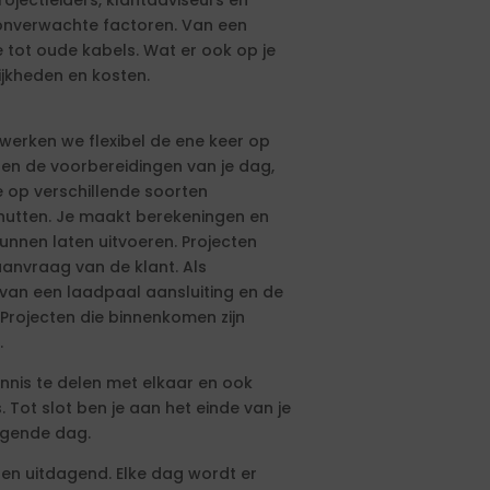
ojectleiders, klantadviseurs en
 onverwachte factoren. Van een
tot oude kabels. Wat er ook op je
lijkheden en kosten.
 werken we flexibel de ene keer op
n en de voorbereidingen van je dag,
je op verschillende soorten
enutten. Je maakt berekeningen en
unnen laten uitvoeren. Projecten
aanvraag van de klant. Als
van een laadpaal aansluiting en de
Projecten die binnenkomen zijn
.
ennis te delen met elkaar en ook
Tot slot ben je aan het einde van je
lgende dag.
 en uitdagend. Elke dag wordt er