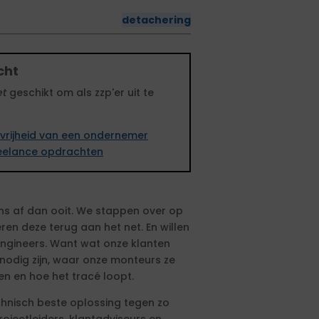
detachering
cht
et
geschikt om als zzp'er uit te
vrijheid van een ondernemer
freelance opdrachten
ns af dan ooit. We stappen over op
ren deze terug aan het net. En willen
Engineers. Want wat onze klanten
s nodig zijn, waar onze monteurs ze
n en hoe het tracé loopt.
echnisch beste oplossing tegen zo