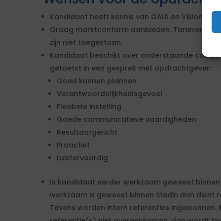
Kandidaat heeft kennis van GAIA en Vision.
Graag marktconform aanbieden. Tarieven dienen 
zijn niet toegestaan.
Kandidaat beschikt over onderstaande compet
getoetst in een gesprek met opdrachtgever:
Goed kunnen plannen
Verantwoordelijkheidsgevoel
Flexibele instelling
Goede communicatieve vaardigheden
Resultaatgericht
Proactief
Luistervaardig
Is kandidaat eerder werkzaam geweest binnen 
werkzaam is geweest binnen Stedin dan dient re
Tevens worden intern referenties ingewonnen. 
referentie(s) niet overeenkomen, dan wordt to