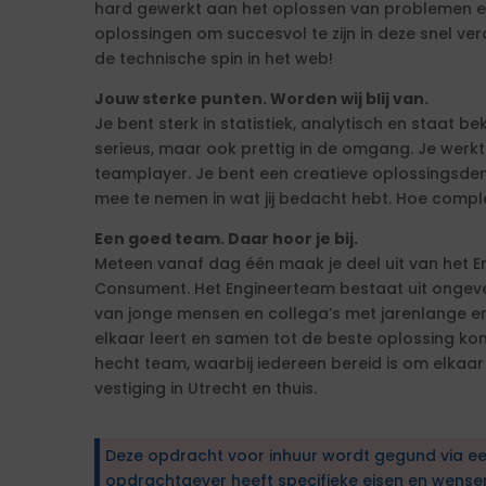
hard gewerkt aan het oplossen van problemen en
oplossingen om succesvol te zijn in deze snel ver
de technische spin in het web!
Jouw sterke punten. Worden wij blij van.
Je bent sterk in statistiek, analytisch en staat be
serieus, maar ook prettig in de omgang. Je werk
teamplayer. Je bent een creatieve oplossingsde
mee te nemen in wat jij bedacht hebt. Hoe comple
Een goed team. Daar hoor je bij.
Meteen vanaf dag één maak je deel uit van het E
Consument. Het Engineerteam bestaat uit ongevee
van jonge mensen en collega’s met jarenlange erv
elkaar leert en samen tot de beste oplossing kom
hecht team, waarbij iedereen bereid is om elkaar
vestiging in Utrecht en thuis.
Deze opdracht voor inhuur wordt gegund via e
opdrachtgever heeft specifieke eisen en wens