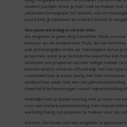
laag mogelijke kosten. Je schakelt continu met pr
andere partijen. Maar je hebt ook te maken met
zeldzaam broedpaar tot asbest, van archeologie 
pad komt, jij adviseert en creëert inzicht in moge
Hoe jouw werkdag eruit kan zien.
Als engineer is geen dag hetzelfde. Sinds corona
kantoor en de andere keer thuis. Na het inrichte
pak je belangrijke mails op. Vervolgens focus je 
projecten, waar je je technische expertise kan b
analyses om projecten op een veilige manier te k
kunnen enorm variëren afhankelijk van het type 
voorbeeld ben je soms bezig met het ontwerpen 
andere keer weer met een terugleveraansluiting. 
meestal klantaanvragen vanuit mijnaansluiting.nl
Wekelijks heb je fysiek overleg met je team om k
voor een betere samenwerking met stakeholders. 
werkdag bezig om plannen te maken voor de vo
Kortom, het leven van een engineer is gevarieerd