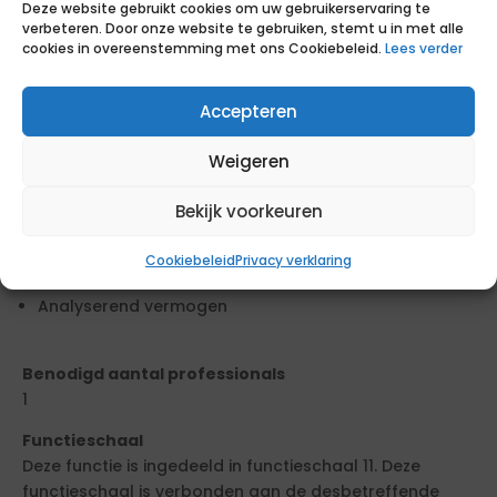
Deze website gebruikt cookies om uw gebruikerservaring te
Uitdrukkingsvaardigheid (mondeling)
verbeteren. Door onze website te gebruiken, stemt u in met alle
Uitdrukkingsvaardigheid (schriftelijk)
cookies in overeenstemming met ons Cookiebeleid.
Lees verder
Luisteren
Doorzettingsvermogen
Accepteren
Tactisch gedrag
Weigeren
Resultaatgericht werken
Samenwerken
Bekijk voorkeuren
Overtuigen
Besluitvaardigheid
Cookiebeleid
Privacy verklaring
Kritisch
Analyserend vermogen
Benodigd aantal professionals
1
Functieschaal
Deze functie is ingedeeld in functieschaal 11. Deze
functieschaal is verbonden aan de desbetreffende