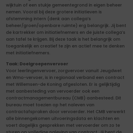
wijktuin of een stukje gemeentegrond in eigen beheer
nemen. Vooral bij deze grotere initiatieven is
afstemming intern (denk aan collega’s
beheer/groen/openbare ruimte) erg belangrijk. Jij bent
de kartrekker om initiatiefnemers en de juiste collega’s
aan tafel te krijgen. Bij deze taak is het belangrijk om
toegankelijk en creatief te zijn en actief mee te denken
met initiatiefnemers.
Taak: Doelgroepenvervoer
Voor leerlingenvervoer, zorgvervoer vanuit Jeugdwet
en Wmo-vervoer, is in regionaal verband een contract
met Willemsen-de Koning afgesloten. Er is gelijktijdig
met aanbesteding van vervoerder ook een
contractmanagementbureau (CMB) aanbesteed. Dit
bureau moet toezien op het naleven van
contractafspraken door vervoerder. Het CMB verwerkt
alle binnengekomen uitvoeringsdata en klachten en
voert dagelijks gesprekken met vervoerder om zo te
sturen op volledige naleving van contract. Jij bent de