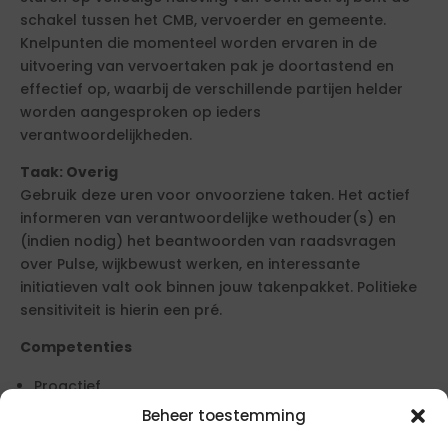
schakel tussen het CMB, vervoerder en gemeente.
Knelpunten die momenteel worden ervaren in de
uitvoering van vervoertaken pak je doortastend en
effectief op, waarbij de verschillende partijen helder
worden aangesproken op ieders
verantwoordelijkheden.
Taak: Overig
Gebruik deze uren voor onvoorziene taken. Het actief
informeren van verantwoordelijke wethouder(s) en
(indien nodig) het beantwoorden van raadsvragen
over Pulse, wijkbewust werken, en interessante
initiatieven valt ook binnen jouw takenpakket. Politieke
sensitiviteit is hierin een pré.
Competenties
Proactief
Oplossingsgericht
Beheer toestemming
Aanpassingsvermogen