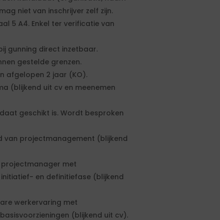
 niet van inschrijver zelf zijn.
 5 A4. Enkel ter verificatie van
ij gunning direct inzetbaar.
innen gestelde grenzen.
 afgelopen 2 jaar (KO).
ma (blijkend uit cv en meenemen
daat geschikt is. Wordt besproken
ed van projectmanagement (blijkend
s projectmanager met
itiatief- en definitiefase (blijkend
bare werkervaring met
asisvoorzieningen (blijkend uit cv).