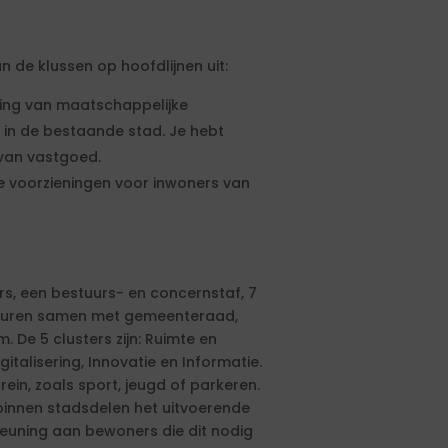
 de klussen op hoofdlijnen uit:
ling van maatschappelijke
s in de bestaande stad. Je hebt
van vastgoed.
 voorzieningen voor inwoners van
rs, een bestuurs- en concernstaf, 7
sturen samen met gemeenteraad,
De 5 clusters zijn: Ruimte en
gitalisering, Innovatie en Informatie.
rein, zoals sport, jeugd of parkeren.
rbinnen stadsdelen het uitvoerende
teuning aan bewoners die dit nodig