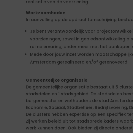
realisatie van de voorziening.
Werkzaamheden
In aanvulling op de opdrachtomschrijving bestaan
Je bent verantwoordelijk voor projectontwikke
voorzieningen, zowel in gebiedsontwikkeling al
ruime ervaring, onder meer met het aankopen 
Mede door jouw inzet worden maatschappelijke
Amsterdam gerealiseerd en/of gerenoveerd.
Gemeentelijke organisatie
De gemeentelijke organisatie bestaat uit 5 cluste
stadsdelen en 1 stadsgebied. De stadsdelen be
burgemeester en wethouders de stad Amsterdam. 
Economie, Sociaal, Stadbeheer, Bedrijfsvoering, Di
De clusters hebben expertise op een specifiek ter
Zij werken beleid uit tot stadsbrede kaders waa
werk kunnen doen. Ook bieden zij directe onders