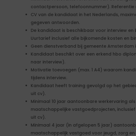
contactpersoon, telefoonnummer). Referentie mag
CV van de kandidaat in het Nederlands, maximaal
gegeven antwoorden.
De kandidaat is beschikbaar voor interview en b
Uurtarief inclusief alle bijkomende kosten en b
Geen dienstverband bij gemeente Amsterdam in
Kandidaat beschikt over een erkend hbo diplo
naar interview).
Motivatie toevoegen (max. 1 A4) waarom kandi
tijdens interview.
Kandidaat heeft training gevolgd op het gebi
uit cv).
Minimaal 10 jaar aantoonbare werkervaring al
maatschappelijke vastgoedprojecten, inclusief in
uit cv).
Minimaal 4 jaar (in afgelopen 5 jaar) aantoon
maatschappelijk vastgoed voor jeugd, zorg en b