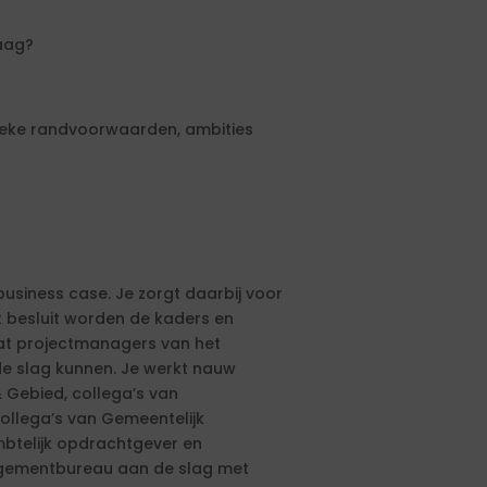
raag?
sieke randvoorwaarden, ambities
business case. Je zorgt daarbij voor
t besluit worden de kaders en
at projectmanagers van het
 slag kunnen. Je werkt nauw
 Gebied, collega’s van
ollega’s van Gemeentelijk
btelijk opdrachtgever en
gementbureau aan de slag met