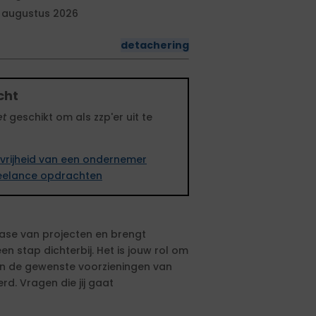
 augustus 2026
detachering
cht
et
geschikt om als zzp'er uit te
vrijheid van een ondernemer
freelance opdrachten
iefase van projecten en brengt
n stap dichterbij. Het is jouw rol om
en de gewenste voorzieningen van
d. Vragen die jij gaat