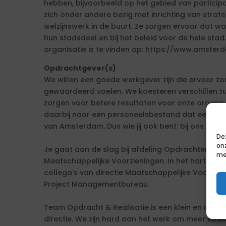
hebben, bijvoorbeeld op het gebied van particip
zich onder andere bezig met inrichting van strat
welzijnswerk in de buurt. Ze zorgen ervoor dat wa
hun stadsdeel en bij het beleid voor de hele stad
organisatie is te vinden op: https://www.amsterd
Opdrachtgever(s)
We willen een goede werkgever zijn die ervoor zor
gewaardeerd voelen. We koesteren verschillen tus
zorgen voor betere resultaten voor onze organis
daarbij naar een personeelsbestand dat een afs
van Amsterdam. Dus wie jij ook bent: bij ons ben 
De
on
Je gaat aan de slag bij afdeling Opdrachten en R
me
Maatschappelijke Voorzieningen. In het hart van
collega’s van directie Maatschappelijke Voorzie
Project Managementbureau.
Team Opdracht & Realisatie is een klein en relat
directie. We zijn hard aan het werk om meer stru