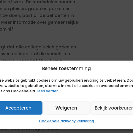
atie of werk. De stadsdelen houden
en en pleinen, groen en parken en
t ze doen, past bij de behoeften in
. Meer informatie over gemeentelijke
am.nl/.
gt dat alle collega’s zich gezien en
sen collega’s, al die verschillen
atie én onze stad. We streven
piegeling is van beroepsbevolking
Beheer toestemming
je van harte welkom!
ze website gebruikt cookies om uw gebruikerservaring te verbeteren. Do
ze website te gebruiken, stemt u in met alle cookies in overeenstemmi
ealisatie, onderdeel van directie
t ons Cookiebeleid.
Lees verder
 de stad werk je samen met bevlogen
ningen, Gemeentelijk Vastgoed en het
Accepteren
Weigeren
Bekijk voorkeure
Cookiebeleid
Privacy verklaring
ief nieuw team binnen een jonge
ctuur aan te brengen in onze