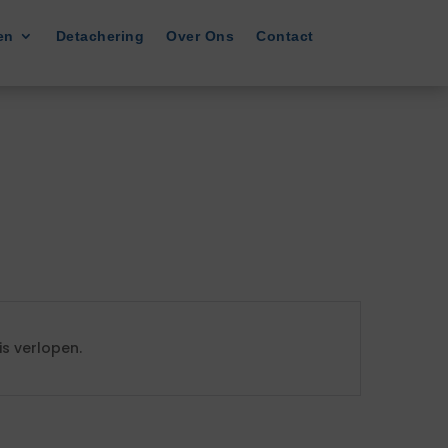
en
Detachering
Over Ons
Contact
s verlopen.