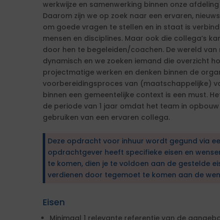
werkwijze en samenwerking binnen onze afdeling 
Daarom zijn we op zoek naar een ervaren, nieuwsg
om goede vragen te stellen en in staat is verbind
mensen en disciplines. Maar ook die collega’s ka
door hen te begeleiden/coachen. De wereld van 
dynamisch en we zoeken iemand die overzicht ho
projectmatige werken en denken binnen de organi
voorbereidingsproces van (maatschappelijke) v
binnen een gemeentelijke context is een must. Het 
de periode van 1 jaar omdat het team in opbouw i
gebruiken van een ervaren collega.
Deze opdracht voor inhuur wordt gegund via e
opdrachtgever heeft specifieke eisen en wens
te komen, dien je te voldoen aan de gestelde ei
verdienen door tegemoet te komen aan de wen
Eisen
Minimaal 1 relevante referentie van de aange