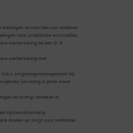
p belangen en reacties van anderen
elingen naar praktische voorstellen.
are werkervaring bij een G-4
bare werkervaring met
 m.b.t. omgevingsmanagement bij
projecten (ervaring in jaren moet
singen en brengt anderen in
n bij besluitvorming.
re doelen en zorgt voor realisatie