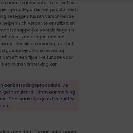
en andere gemeentelijke directies.
ierige collega die het geduld heeft
ing te leggen tussen verschillende
n helpen zich verder te ontwikkelen
maatschappelijke voorzieningen is
udt en bij kan dragen aan het
satie. Kennis en ervaring met het
astgoedprojecten en ervaring
betreft een tijdelijke functie voor
s en extra versterking kan
en aanbestedingsprocedure. De
en geformuleerd. Om in aanmerking
sen. Daarnaast kun je extra punten
sen.
boden kandidaat (organisatie, naam