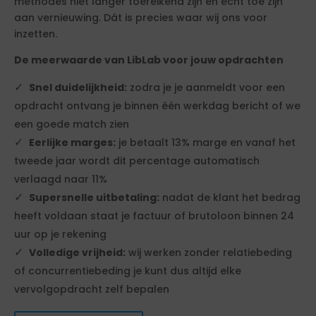
methodes niet langer toereikend zijn en echt toe zijn
aan vernieuwing. Dát is precies waar wij ons voor
inzetten.
De meerwaarde van LibLab voor jouw opdrachten
Snel duidelijkheid:
zodra je je aanmeldt voor een
opdracht ontvang je binnen één werkdag bericht of we
een goede match zien
Eerlijke marges:
je betaalt 13% marge en vanaf het
tweede jaar wordt dit percentage automatisch
verlaagd naar 11%
Supersnelle uitbetaling:
nadat de klant het bedrag
heeft voldaan staat je factuur of brutoloon binnen 24
uur op je rekening
Volledige vrijheid:
wij werken zonder relatiebeding
of concurrentiebeding je kunt dus altijd elke
vervolgopdracht zelf bepalen