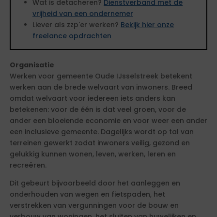
Wat is detacheren?
Dienstverband met de
vrijheid van een ondernemer
Liever als zzp'er werken?
Bekijk hier onze
freelance opdrachten
Organisatie
Werken voor gemeente Oude IJsselstreek betekent
werken aan de brede welvaart van inwoners. Breed
omdat welvaart voor iedereen iets anders kan
betekenen: voor de één is dat veel groen, voor de
ander een bloeiende economie en voor weer een ander
een inclusieve gemeente. Dagelijks wordt op tal van
terreinen gewerkt zodat inwoners veilig, gezond en
gelukkig kunnen wonen, leven, werken, leren en
recreëren.
Dit gebeurt bijvoorbeeld door het aanleggen en
onderhouden van wegen en fietspaden, het
verstrekken van vergunningen voor de bouw en
verbouw van woningen, het sluiten van huwelijken en