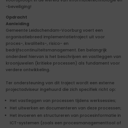
vooroploopt in de wereld van informatietechnologie en
-beveiliging!
Opdracht
Aanleiding
Gemeente Leidschendam-Voorburg voert een
organisatiebreed implementatietraject uit voor
proces-, kwaliteits-, risico- en
bedrijfscontinuïteitsmanagement. Een belangrijk
onderdeel hiervan is het beschrijven en vastleggen van
kroonjuwelen (kritieke processen) als fundament voor
verdere ontwikkeling.
Ter ondersteuning van dit traject wordt een externe
projectadviseur ingehuurd die zich specifiek richt op:
Het vastleggen van processen tijdens werksessies;
Het uitwerken en documenteren van deze processen;
Het invoeren en structureren van procesinformatie in
ICT-systemen (zoals een procesmanagementtool of