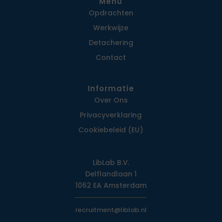
Menu
Opdrachten
Werkwijze
Detachering
Contact
Informatie
Over Ons
Privacy­verklaring
Cookiebeleid (EU)
LibLab B.V.
Delflandlaan 1
1062 EA Amsterdam
recruitment@liblab.nl