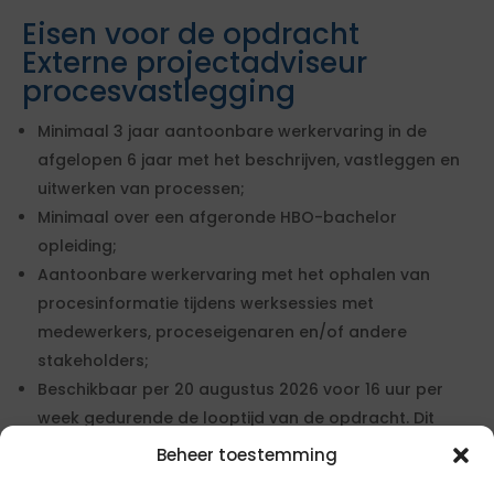
Eisen voor de opdracht
Externe projectadviseur
procesvastlegging
Minimaal 3 jaar aantoonbare werkervaring in de
afgelopen 6 jaar met het beschrijven, vastleggen en
uitwerken van processen;
Minimaal over een afgeronde HBO-bachelor
opleiding;
Aantoonbare werkervaring met het ophalen van
procesinformatie tijdens werksessies met
medewerkers, proceseigenaren en/of andere
stakeholders;
Beschikbaar per 20 augustus 2026 voor 16 uur per
week gedurende de looptijd van de opdracht. Dit
dient duidelijk uit het cv te blijken;
Beheer toestemming
Aantoonbare werkervaring met het vastleggen van