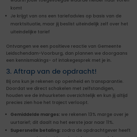
waarin jouw toegevoegde waarde helder naar voren
komt
Je krijgt van ons een tariefadvies op basis van de
marktsituatie, maar jij beslist uiteindelijk zelf over het
uiteindelijke tarief
Ontvangen we een positieve reactie van Gemeente
Leidschendam-Voorburg, dan plannen we doorgaans
een kennismakings- of intakegesprek met je in.
3. Aftrap van de opdracht!
Bij ons kun je rekenen op openheid en transparantie.
Doordat we direct schakelen met zelfstandigen,
houden we de inhuurketen overzichtelijk en kun jij altijd
precies zien hoe het traject verloopt.
Gemiddelde marges:
we rekenen 13% marge over je
uurtarief; dit daalt na het eerste jaar naar 11%.
Supersnelle betaling:
zodra de opdrachtgever heeft