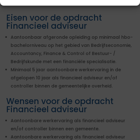
Eisen voor de opdracht
Financieel adviseur
Aantoonbaar afgeronde opleiding op minimaal hbo-
bachelorniveau op het gebied van Bedrijfseconomie,
Accountancy, Finance & Control of Bestuur- /
Bedrijfskunde met een financiële specialisatie.
Minimaal 5 jaar aantoonbare werkervaring in de
afgelopen 10 jaar als financieel adviseur en/of
controller binnen de gemeentelijke overheid.
Wensen voor de opdracht
Financieel adviseur
Aantoonbare werkervaring als financieel adviseur
en/of controller binnen een gemeente.
Aantoonbare werkervaring als financieel adviseur