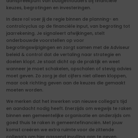
aanspreekpunt van budgethouders bij financiële
keuzes, begrotingen en investeringen.
In deze rol voer jij de regie binnen de planning- en
controlcyclus op de financiële input, van begroting tot
jaarrekening. Je signaleert afwijkingen, stelt
onderbouwde voorstellen op voor
begrotingswijzigingen en zorgt samen met de Adviseur
beleid & control dat de vertaling naar strategie en
doelen klopt. Je staat dicht op de praktijk en weet
wanneer je moet schakelen, opschalen of stevig advies
moet geven. Zo zorg je dat cijfers niet alleen kloppen,
maar ook richting geven aan de keuzes die gemaakt
moeten worden.
We merken dat het inwerken van nieuwe collega’s tijd
en aandacht nodig heeft. Enerzijds om wegwijs te raken
binnen een gemeentelijke organisatie en anderzijds om
goed thuis te raken in gemeentefinanciën. Met jouw
komst creëren we extra ruimte voor de zittende
collega’s om hier passend invulling aan te geven.