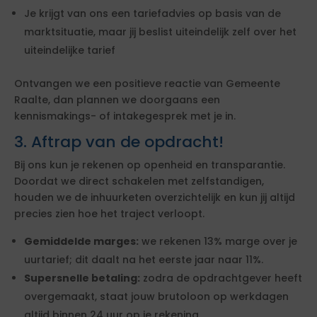
Je krijgt van ons een tariefadvies op basis van de
marktsituatie, maar jij beslist uiteindelijk zelf over het
uiteindelijke tarief
Ontvangen we een positieve reactie van Gemeente
Raalte, dan plannen we doorgaans een
kennismakings- of intakegesprek met je in.
3. Aftrap van de opdracht!
Bij ons kun je rekenen op openheid en transparantie.
Doordat we direct schakelen met zelfstandigen,
houden we de inhuurketen overzichtelijk en kun jij altijd
precies zien hoe het traject verloopt.
Gemiddelde marges:
we rekenen 13% marge over je
uurtarief; dit daalt na het eerste jaar naar 11%.
Supersnelle betaling:
zodra de opdrachtgever heeft
overgemaakt, staat jouw brutoloon op werkdagen
altijd binnen 24 uur op je rekening.