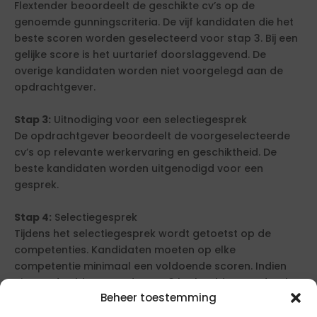
Flextender beoordeelt de geschikte cv’s op de
genoemde gunningscriteria. De vijf kandidaten die het
beste scoren worden geselecteerd voor stap 3. Bij een
gelijke score is het uurtarief doorslaggevend. De
overige kandidaten worden niet voorgelegd aan de
opdrachtgever.
Stap 3:
Uitnodiging voor een selectiegesprek
De opdrachtgever beoordeelt de voorgeselecteerde
cv’s op relevante werkervaring en geschiktheid. De
beste kandidaten worden uitgenodigd voor een
gesprek.
Stap 4:
Selectiegesprek
Tijdens het selectiegesprek wordt getoetst op de
competenties. Kandidaten moeten op elke
competentie minimaal een voldoende scoren. Indien
niemand voldoet, wordt stap 3 herhaald. De opdracht
Beheer toestemming
wordt gegund aan de best passende kandidaat.
Overige kandidaten ontvangen bericht.