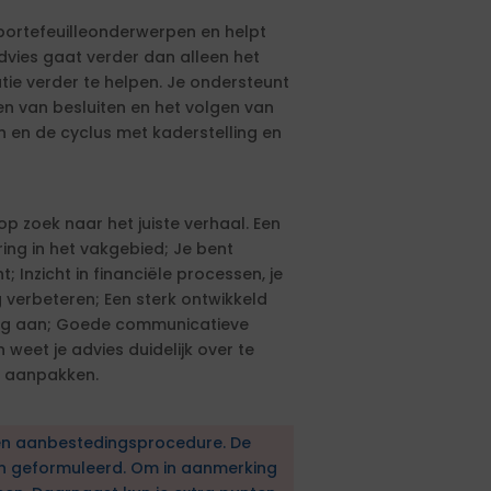
 portefeuilleonderwerpen en helpt
dvies gaat verder dan alleen het
tie verder te helpen. Je ondersteunt
 van besluiten en het volgen van
ijn en de cyclus met kaderstelling en
 op zoek naar het juiste verhaal. Een
ing in het vakgebied; Je bent
t; Inzicht in financiële processen, je
verbeteren; Een sterk ontwikkeld
ing aan; Goede communicatieve
 weet je advies duidelijk over te
 aanpakken.
en aanbestedingsprocedure. De
en geformuleerd. Om in aanmerking