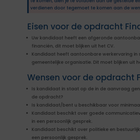
te komen, dien je te voldoen aan de gestelde ei
verdienen door tegemoet te komen aan de wen
Eisen voor de opdracht Fin
Uw kandidaat heeft een afgeronde aantoonbare
financiën, dit moet blijken uit het CV.
Kandidaat heeft aantoonbare werkervaring in s
gemeentelijke organisatie. Dit moet blijken uit h
Wensen voor de opdracht F
Is kandidaat in staat op de in de aanvraag g
de opdracht?
Is kandidaat/bent u beschikbaar voor minimaal
Kandidaat beschikt over goede communicatieve
in een persoonlijk gesprek.
Kandidaat beschikt over politieke en bestuurlijke
een persoonlijk gesprek.