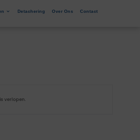
en
Detachering
Over Ons
Contact
s verlopen.