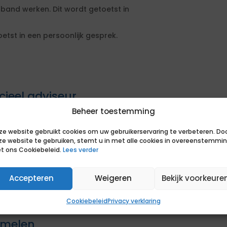
band werken. Dit wordt getoetst in
etst in een persoonlijk gesprek.
cieel adviseur
Beheer toestemming
t met jouw aanvraag aan de slag.
ze website gebruikt cookies om uw gebruikerservaring te verbeteren. Do
t bij de opdracht
ze website te gebruiken, stemt u in met alle cookies in overeenstemmi
n van onze opdrachtgever
t ons Cookiebeleid.
Lees verder
ikkelingen voor een scherp beeld
Accepteren
Weigeren
Bekijk voorkeure
en passende samenwerking. Je hoort
n we samen het offertetraject op
Cookiebeleid
Privacy verklaring
mmelen