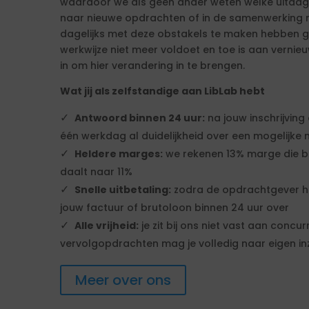
waardoor we als geen ander weten welke uitdagi
naar nieuwe opdrachten of in de samenwerking m
dagelijks met deze obstakels te maken hebben g
werkwijze niet meer voldoet en toe is aan vernie
in om hier verandering in te brengen.
Wat jij als zelfstandige aan LibLab hebt
Antwoord binnen 24 uur:
na jouw inschrijvin
één werkdag al duidelijkheid over een mogelijke
Heldere marges:
we rekenen 13% marge die b
daalt naar 11%
Snelle uitbetaling:
zodra de opdrachtgever he
jouw factuur of brutoloon binnen 24 uur over
Alle vrijheid:
je zit bij ons niet vast aan concur
vervolgopdrachten mag je volledig naar eigen inz
Meer over ons