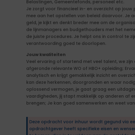
Belastingen, Gemeentefonds, personeel etc.
Je zorgt voor financieel in- en overzicht op jouw
mee aan het opstellen van beleid daarvoor. Je a
geld, je kijkt en denkt breder mee om de organisa
de lijnmanagers en budgethouders met het nemen
de juiste procedures. Je helpt ons in control te z
verantwoording goed te doorlopen.
Jouw kwaliteiten
Veel ervaring of startend met veel talent, we zijn
afgeronde relevante WO of HBO+ opleiding; Ervar
analytisch en krijgt gemakkelijk inzicht en overzich
kan deze herkennen, doorgronden en waar nodig 
oplossend vermogen, je gaat graag een uitdag
vaardigheden, jij stapt makkelijk op anderen af en
brengen; Je kan goed samenwerken en weet van
Deze opdracht voor inhuur wordt gegund via e
opdrachtgever heeft specifieke eisen en wens