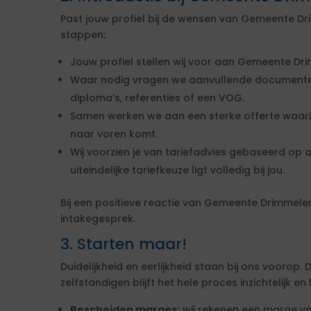
Past jouw profiel bij de wensen van Gemeente Dr
stappen:
Jouw profiel stellen wij voor aan Gemeente Dr
Waar nodig vragen we aanvullende documenten
diploma’s, referenties of een VOG.
Samen werken we aan een sterke offerte waa
naar voren komt.
Wij voorzien je van tariefadvies gebaseerd op
uiteindelijke tariefkeuze ligt volledig bij jou.
Bij een positieve reactie van Gemeente Drimmele
intakegesprek.
3. Starten maar!
Duidelijkheid en eerlijkheid staan bij ons voorop
zelfstandigen blijft het hele proces inzichtelijk en
Bescheiden marges:
wij rekenen een marge van