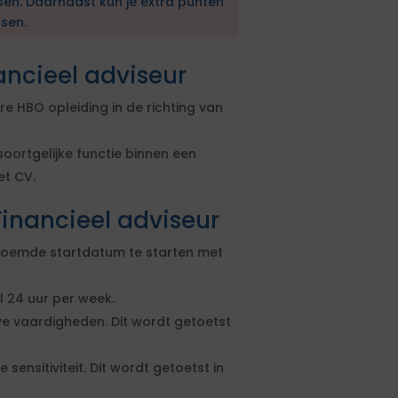
sen. Daarnaast kun je extra punten
sen.
ancieel adviseur
 HBO opleiding in de richting van
oortgelijke functie binnen een
et CV.
inancieel adviseur
enoemde startdatum te starten met
 24 uur per week.
 vaardigheden. Dit wordt getoetst
 sensitiviteit. Dit wordt getoetst in