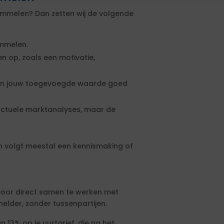
immelen? Dan zetten wij de volgende
immelen.
 op, zoals een motivatie,
rin jouw toegevoegde waarde goed
 actuele marktanalyses, maar de
n volgt meestal een kennismaking of
. Door direct samen te werken met
 helder, zonder tussenpartijen.
 13% op je uurtarief, die na het