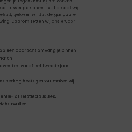
ngen je tegenkomt bij het zoeken
et tussenpersonen. Juist omdat wij
ehad, geloven wij dat de gangbare
uwing. Daarom zetten wij ons ervoor
g op een opdracht ontvang je binnen
 match
ovendien vanaf het tweede jaar
t bedrag heeft gestort maken wij
rentie- of relatieclausules,
icht invullen