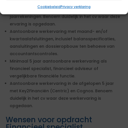
bachelorniveau in bedrijfseconomische richting.
Cookiebeleid
Privacy verklaring
Aantoonbare werkervaring met het opstellen van
jaarrekeningen. Benoem duidelijk in het cv waar deze
ervaring is opgedaan.
Aantoonbare werkervaring met maand- en/of
kwartaalafsluitingen, inclusief balansspecificaties,
aansluitingen en dossieropbouw ten behoeve van
accountantscontroles.
Minimaal 5 jaar aantoonbare werkervaring als
financieel specialist, financieel adviseur of
vergelijkbare financiële functie.
Aantoonbare werkervaring in de afgelopen 5 jaar
met Key2Financiën (Centric) en Cognos. Benoem
duidelijk in het cv waar deze werkervaring is
opgedaan.
Wensen voor opdracht
Financieel specialist