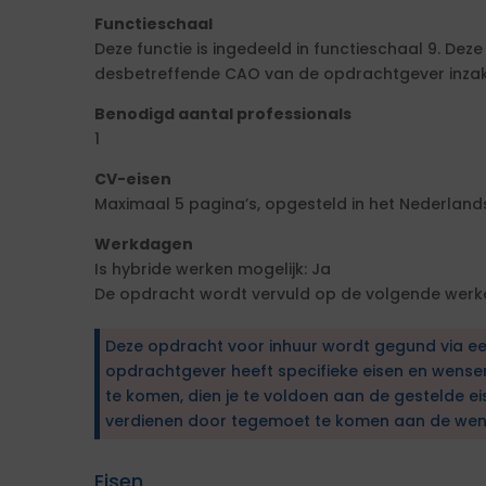
Functieschaal
Deze functie is ingedeeld in functieschaal 9. Dez
desbetreffende CAO van de opdrachtgever inzake
Benodigd aantal professionals
1
CV-eisen
Maximaal 5 pagina’s, opgesteld in het Nederlands
Werkdagen
Is hybride werken mogelijk: Ja
De opdracht wordt vervuld op de volgende wer
Deze opdracht voor inhuur wordt gegund via e
opdrachtgever heeft specifieke eisen en wens
te komen, dien je te voldoen aan de gestelde ei
verdienen door tegemoet te komen aan de wen
Eisen