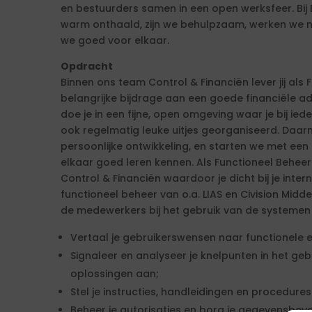
en bestuurders samen in een open werksfeer. Bij
warm onthaald, zijn we behulpzaam, werken we 
we goed voor elkaar.
Opdracht
Binnen ons team Control & Financiën lever jij als
belangrijke bijdrage aan een goede financiële ad
doe je in een fijne, open omgeving waar je bij ie
ook regelmatig leuke uitjes georganiseerd. Daar
persoonlijke ontwikkeling, en starten we met een
elkaar goed leren kennen. Als Functioneel Beheer
Control & Financiën waardoor je dicht bij je intern
functioneel beheer van o.a. LIAS en Civision Mid
de medewerkers bij het gebruik van de systemen 
Vertaal je gebruikerswensen naar functionele e
Signaleer en analyseer je knelpunten in het ge
oplossingen aan;
Stel je instructies, handleidingen en procedures
Beheer je autorisaties en borg je gegevensbevei