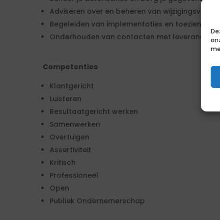
Adviseren over en beheren van wijzigingsverzo
Begeleiden van implementaties en toezien op 
De
Onderhouden van contacten met leveranciers, s
on
me
Competenties
Klantgericht
Luisteren
Resultaatgericht werken
Samenwerken
Overtuigen
Assertiviteit
Kritisch
Professioneel
Open
Publiek Ondernemerschap