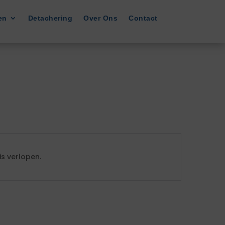
en
Detachering
Over Ons
Contact
s verlopen.