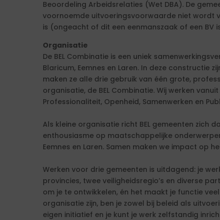
Beoordeling Arbeidsrelaties (Wet DBA). De gemee
voornoemde uitvoeringsvoorwaarde niet wordt vo
is (ongeacht of dit een eenmanszaak of een BV is
Organisatie
De BEL Combinatie is een uniek samenwerkingsv
Blaricum, Eemnes en Laren. In deze constructie zi
maken ze alle drie gebruik van één grote, profess
organisatie, de BEL Combinatie. Wij werken vanui
Professionaliteit, Openheid, Samenwerken en Pu
Als kleine organisatie richt BEL gemeenten zich d
enthousiasme op maatschappelijke onderwerpen
Eemnes en Laren. Samen maken we impact op het 
Werken voor drie gemeenten is uitdagend: je wer
provincies, twee veiligheidsregio’s en diverse par
om je te ontwikkelen, én het maakt je functie vee
organisatie zijn, ben je zowel bij beleid als uitvoe
eigen initiatief en je kunt je werk zelfstandig inri