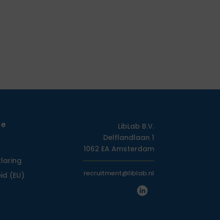
ie
LibLab B.V.
Delflandlaan 1
1062 EA Amsterdam
klaring
recruitment@liblab.nl
id (EU)