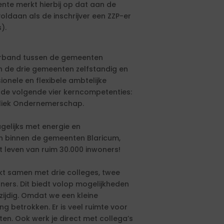
nte merkt hierbij op dat aan de
ldaan als de inschrijver een ZZP-er
).
erband tussen de gemeenten
jn de drie gemeenten zelfstandig en
ionele en flexibele ambtelijke
t de volgende vier kerncompetenties:
bliek Ondernemerschap.
agelijks met energie en
 binnen de gemeenten Blaricum,
leven van ruim 30.000 inwoners!
kt samen met drie colleges, twee
tners. Dit biedt volop mogelijkheden
lzijdig. Omdat we een kleine
ring betrokken. Er is veel ruimte voor
chten. Ook werk je direct met collega’s