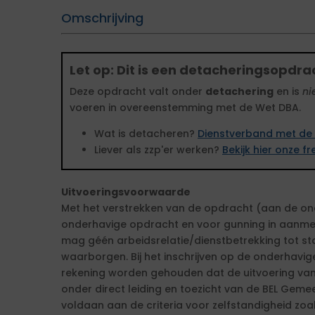
Omschrijving
Let op: Dit is een detacheringsopdra
Deze opdracht valt onder
detachering
en is
ni
voeren in overeenstemming met de Wet DBA.
Wat is detacheren?
Dienstverband met de 
Liever als zzp'er werken?
Bekijk hier onze 
Uitvoeringsvoorwaarde
Met het verstrekken van de opdracht (aan de ond
onderhavige opdracht en voor gunning in aanme
mag géén arbeidsrelatie/dienstbetrekking tot stan
waarborgen. Bij het inschrijven op de onderhavig
rekening worden gehouden dat de uitvoering va
onder direct leiding en toezicht van de BEL Gemee
voldaan aan de criteria voor zelfstandigheid zoa