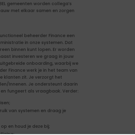
 BEL gemeenten worden collega’s
nauw met elkaar samen en zorgen
 Functioneel beheerder Finance een
ministratie in onze systemen. Dat
dereen binnen kunt lopen. Er worden
naast investeren we graag in jouw
 uitgebreide onboarding, waarbij we
der Finance werk je in het team van
e klanten zit. Je verzorgt het
delen/Innenen. Je ondersteunt daarin
en fungeert als vraagbaak. Verder:
isen;
bruik van systemen en draag je
 op en houd je deze bij;
liging;