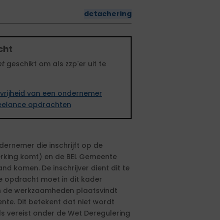
detachering
cht
et
geschikt om als zzp'er uit te
vrijheid van een ondernemer
freelance opdrachten
ernemer die inschrijft op de
rking komt) en de BEL Gemeente
d komen. De inschrijver dient dit te
e opdracht moet in dit kader
n de werkzaamheden plaatsvindt
nte. Dit betekent dat niet wordt
ls vereist onder de Wet Deregulering