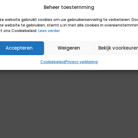
Beheer toestemming
eken en nieuwe ontwikkelingen.
het beheer door derden.
ze website gebruikt cookies om uw gebruikerservaring te verbeteren. Do
pecialisten en eindgebruikers.
ze website te gebruiken, stemt u in met alle cookies in overeenstemmi
t ons Cookiebeleid.
Lees verder
Accepteren
Weigeren
Bekijk voorkeure
Cookiebeleid
Privacy verklaring