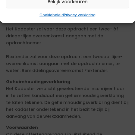
vergoeding voor de geleverde bemiddeling en het
Bekijk voorkeuren
verplichte gebruik van het urenregistratie-systeem van
Flextender worden vastgelegd.
Cookiebeleid
Privacy verklaring
Het Kadaster zal voor deze opdracht een twee- óf
driepartijen overeenkomst aangaan met de
opdrachtnemer.
Flextender zal voor deze opdracht een tweepartijen-
overeenkomst aangaan met de opdrachtnemer, te
weten: Bemiddelingsovereenkomst Flextender.
Geheimhoudingsverklaring
Het Kadaster verplicht geselecteerde Inschrijver haar
in te zetten kandidaat een geheimhoudingsverklaring
te laten tekenen. De geheimhoudingsverklaring dient bij
het Kadaster ondertekend in het bezit te zijn bij
aanvang van de werkzaamheden.
Voorwaarden
Op deze offerteaanvraag zijn uitsluitend de