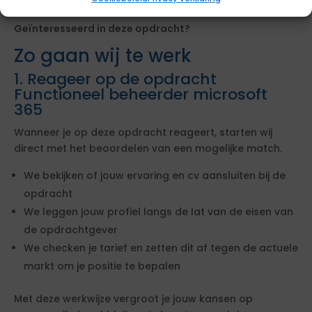
Geïnteresseerd in deze opdracht?
Zo gaan wij te werk
1. Reageer op de opdracht
Functioneel beheerder microsoft
365
Wanneer je op deze opdracht reageert, starten wij
direct met het beoordelen van een mogelijke match.
We bekijken of jouw ervaring en cv aansluiten bij de
opdracht
We leggen jouw profiel langs de lat van de eisen van
de opdrachtgever
We checken je tarief en zetten dit af tegen de actuele
markt om je positie te bepalen
Met deze werkwijze vergroot je jouw kansen op