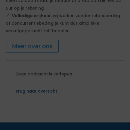
heeft voldaan staat je factuur of brutoloon binnen 24
uur op je rekening
Volledige vrijheid:
wij werken zonder relatiebeding
of concurrentiebeding je kunt dus altijd elke
vervolgopdracht zelf bepalen
Meer over ons
Deze opdracht is verlopen.
Terug naar overzicht