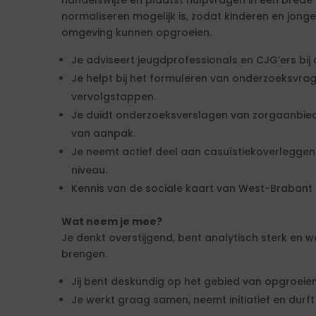
handelswijze en plaatst hulpvragen in een brede con
normaliseren mogelijk is, zodat kinderen en jonge
omgeving kunnen opgroeien.
Je adviseert jeugdprofessionals en CJG’ers bi
Je helpt bij het formuleren van onderzoeksvra
vervolgstappen.
Je duidt onderzoeksverslagen van zorgaanbied
van aanpak.
Je neemt actief deel aan casuïstiekoverleggen
niveau.
Kennis van de sociale kaart van West-Brabant O
Wat neem je mee?
Je denkt overstijgend, bent analytisch sterk en w
brengen.
Jij bent deskundig op het gebied van opgroeie
Je werkt graag samen, neemt initiatief en durft