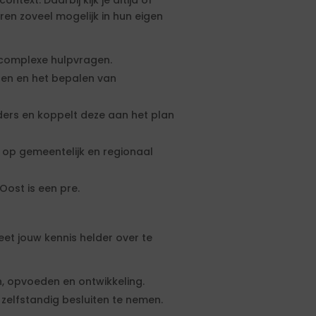
text. Daarbij kijk je altijd of
ren zoveel mogelijk in hun eigen
j complexe hulpvragen.
gen en het bepalen van
ers en koppelt deze aan het plan
 op gemeentelijk en regionaal
ost is een pre.
eet jouw kennis helder over te
n, opvoeden en ontwikkeling.
 zelfstandig besluiten te nemen.