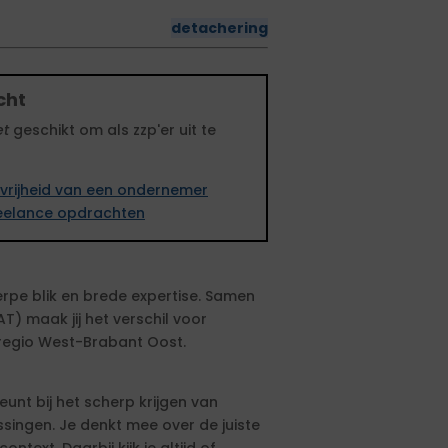
detachering
cht
et
geschikt om als zzp'er uit te
vrijheid van een ondernemer
freelance opdrachten
erpe blik en brede expertise. Samen
) maak jij het verschil voor
 regio West-Brabant Oost.
eunt bij het scherp krijgen van
ingen. Je denkt mee over de juiste