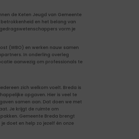
 binnen de Keten Jeugd van Gemeente
betrokkenheid en het belang van
e gedragswetenschappers vorm je
 Oost (WBO) en werken nauw samen
partners. In onderling overleg
 locatie aanwezig om professionals te
iedereen zich welkom voelt. Breda is
ppelijke opgaven. Hier is veel te
opgaven samen aan. Dat doen we met
at. Je krijgt de ruimte om
 te pakken. Gemeente Breda brengt
 je doet en help zo jezelf én onze