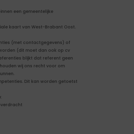
binnen een gemeentelijke
ciale kaart van West-Brabant Oost.
renties (met contactgegevens) of
worden (dit moet dan ook op cv
eferenties blijkt dat referent geen
houden wij ons recht voor om
unnen.
etenties. Dit kan worden getoetst
k
overdracht