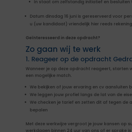
In staat om zelfstandig initiatief en besluite
Datum dinsdag 16 juni is gereserveerd voor per
u (uw kandidaat) vriendelijk hier reeds rekeni
Geïnteresseerd in deze opdracht?
Zo gaan wij te werk
1. Reageer op de opdracht Ged
Wanneer je op deze opdracht reageert, starten w
een mogelijke match.
We bekijken of jouw ervaring en cv aansluiten b
We leggen jouw profiel langs de lat van de ei
We checken je tarief en zetten dit af tegen de 
bepalen
Met deze werkwijze vergroot je jouw kansen op s
werkdagen binnen 24 uur van ons of er sprake i