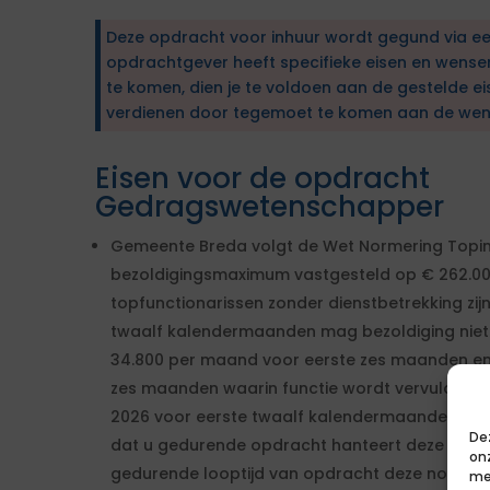
Deze opdracht voor inhuur wordt gegund via e
opdrachtgever heeft specifieke eisen en wens
te komen, dien je te voldoen aan de gestelde ei
verdienen door tegemoet te komen aan de wen
Eisen voor de opdracht
Gedragswetenschapper
Gemeente Breda volgt de Wet Normering Topin
bezoldigingsmaximum vastgesteld op € 262.00
topfunctionarissen zonder dienstbetrekking zij
twaalf kalendermaanden mag bezoldiging nie
34.800 per maand voor eerste zes maanden e
zes maanden waarin functie wordt vervuld. M
2026 voor eerste twaalf kalendermaanden € 250.
De
dat u gedurende opdracht hanteert deze norm n
on
gedurende looptijd van opdracht deze norm ov
me