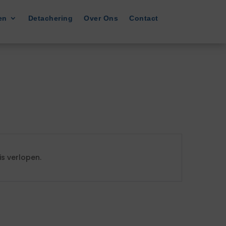
en
Detachering
Over Ons
Contact
s verlopen.