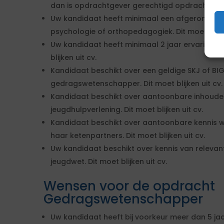
dan is opdrachtgever gerechtigd opdracht per d
Uw kandidaat heeft minimaal een afgeronde WO 
psychologie of orthopedagogiek. Dit moet blijke
Uw kandidaat heeft minimaal 2 jaar ervaring 
blijken uit cv.
Kandidaat beschikt over een geldige SKJ of BIG 
gedragswetenschapper. Dit moet blijken uit cv.
Kandidaat beschikt over aantoonbare inhoudel
jeugdhulpverlening. Dit moet blijken uit cv.
Kandidaat beschikt over aantoonbare kennis w
haar ketenpartners. Dit moet blijken uit cv.
Uw kandidaat beschikt over kennis van relevant
jeugdwet. Dit moet blijken uit cv.
Wensen voor de opdracht
Gedragswetenschapper
Uw kandidaat heeft bij voorkeur meer dan 5 jaa