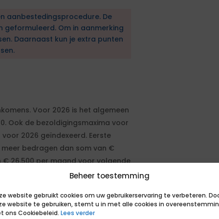
en aanbestedingsprocedure. De
en geformuleerd. Om in aanmerking
sen. Daarnaast kun je extra punten
sen.
komens. Voor 2026 is het algemeen
0. Ook de bezoldigingsmaxima voor
n voor 2026 geïndexeerd. Eerste
t meer bedragen dan som van €
n € 26.500 per maand voor volgende
aximumuurtarief bedraagt vanaf
Beheer toestemming
 Bevestigt u hierbij dat met tarief
ze website gebruikt cookies om uw gebruikerservaring te verbeteren. Do
iet overschrijdt? NB: Mocht
ze website te gebruiken, stemt u in met alle cookies in overeenstemmi
erschreden (dreigen te) worden,
t ons Cookiebeleid.
Lees verder