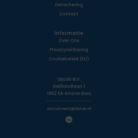
Detachering
Contact
Informatie
Over Ons
Privacy­verklaring
Cookiebeleid (EU)
LibLab B.V.
Delflandlaan 1
1062 EA Amsterdam
recruitment@liblab.nl