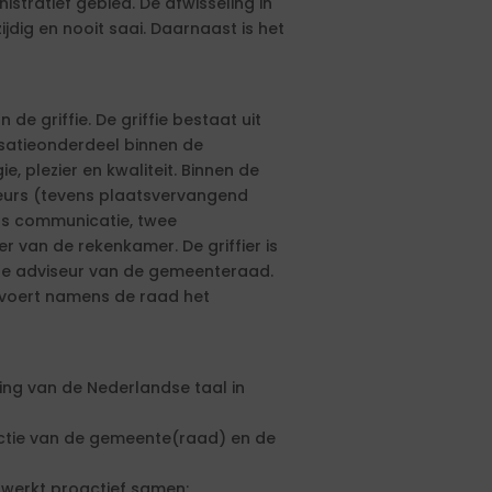
istratief gebied. De afwisseling in
dig en nooit saai. Daarnaast is het
de griffie. De griffie bestaat uit
isatieonderdeel binnen de
, plezier en kwaliteit. Binnen de
iseurs (tevens plaatsvervangend
urs communicatie, twee
 van de rekenkamer. De griffier is
ste adviseur van de gemeenteraad.
voert namens de raad het
ing van de Nederlandse taal in
nctie van de gemeente(raad) en de
n werkt proactief samen;