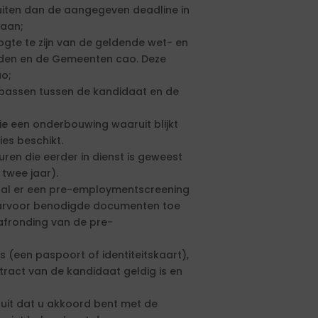
sluiten dan de aangegeven deadline in
 aan;
gte te zijn van de geldende wet- en
rden en de Gemeenten cao. Deze
ao;
e passen tussen de kandidaat en de
ie een onderbouwing waaruit blijkt
es beschikt.
uren die eerder in dienst is geweest
twee jaar).
n zal er een pre-employmentscreening
aarvoor benodigde documenten toe
afronding van de pre-
s (een paspoort of identiteitskaart),
tract van de kandidaat geldig is en
 uit dat u akkoord bent met de