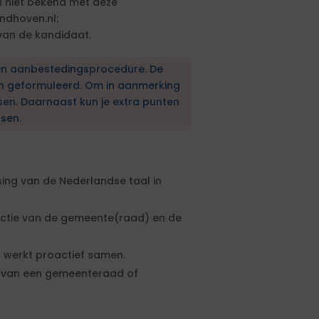
 niet bekend met deze
ndhoven.nl;
 van de kandidaat.
en aanbestedingsprocedure. De
en geformuleerd. Om in aanmerking
sen. Daarnaast kun je extra punten
sen.
ing van de Nederlandse taal in
nctie van de gemeente(raad) en de
n werkt proactief samen.
ie van een gemeenteraad of