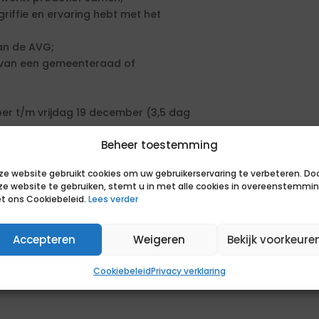
griffie en ervaring hebt met het
van de AVG;
e van een gemeenteraad of
er t/m vrijdag 19 december (3,5 dag
Beheer toestemming
e bereid om incidenteel in de
ze website gebruikt cookies om uw gebruikerservaring te verbeteren. Do
ze website te gebruiken, stemt u in met alle cookies in overeenstemmi
t ons Cookiebeleid.
Lees verder
barst van de kennis, creativiteit en
 werken wij aan de stad van vandaag
en is veelzijdig, concreet en heeft
Accepteren
Weigeren
Bekijk voorkeure
hebben op de gemeente Eindhoven en
n goede werk- en privé balans.
Cookiebeleid
Privacy verklaring