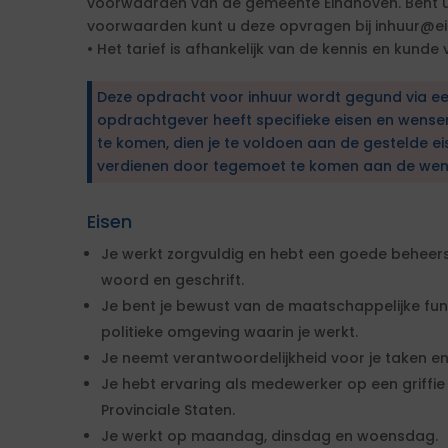
voorwaarden van de gemeente Eindhoven. Bent u
voorwaarden kunt u deze opvragen bij inhuur@ei
• Het tarief is afhankelijk van de kennis en kunde
Deze opdracht voor inhuur wordt gegund via e
opdrachtgever heeft specifieke eisen en wens
te komen, dien je te voldoen aan de gestelde ei
verdienen door tegemoet te komen aan de wen
Eisen
Je werkt zorgvuldig en hebt een goede beheers
woord en geschrift.
Je bent je bewust van de maatschappelijke fu
politieke omgeving waarin je werkt.
Je neemt verantwoordelijkheid voor je taken e
Je hebt ervaring als medewerker op een griff
Provinciale Staten.
Je werkt op maandag, dinsdag en woensdag.