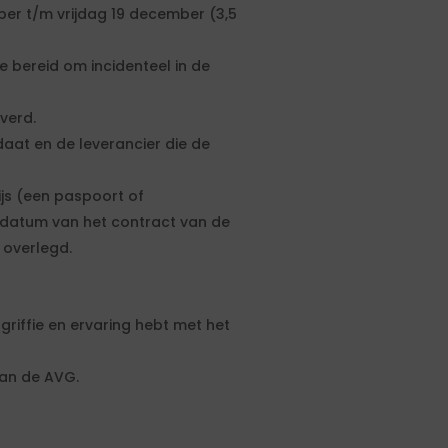
er t/m vrijdag 19 december (3,5
e bereid om incidenteel in de
verd.
daat en de leverancier die de
ijs (een paspoort of
artdatum van het contract van de
 overlegd.
griffie en ervaring hebt met het
van de AVG.