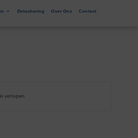
en
Detachering
Over Ons
Contact
s verlopen.