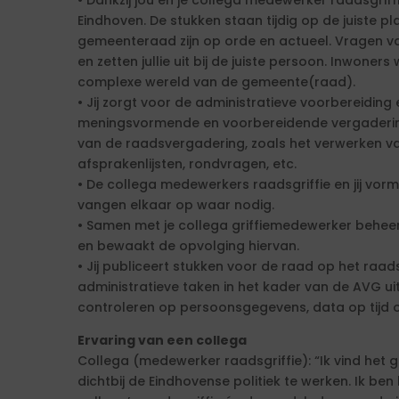
• Dankzij jou en je collega medewerker raadsgriff
Eindhoven. De stukken staan tijdig op de juiste 
gemeenteraad zijn op orde en actueel. Vragen v
en zetten jullie uit bij de juiste persoon. Inwoners
complexe wereld van de gemeente(raad).
• Jij zorgt voor de administratieve voorbereiding
meningsvormende en voorbereidende vergaderin
van de raadsvergadering, zoals het verwerken van
afsprakenlijsten, rondvragen, etc.
• De collega medewerkers raadsgriffie en jij vor
vangen elkaar op waar nodig.
• Samen met je collega griffiemedewerker beheer 
en bewaakt de opvolging hiervan.
• Jij publiceert stukken voor de raad op het raad
administratieve taken in het kader van de AVG u
controleren op persoonsgegevens, data op tijd o
Ervaring van een collega
Collega (medewerker raadsgriffie): “Ik vind het
dichtbij de Eindhovense politiek te werken. Ik be