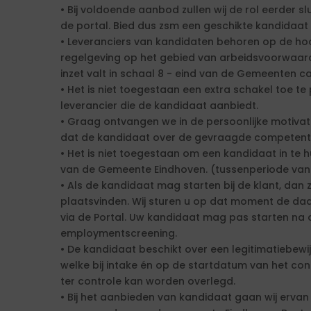
• Bij voldoende aanbod zullen wij de rol eerder 
de portal. Bied dus zsm een geschikte kandidaat
• Leveranciers van kandidaten behoren op de hoo
regelgeving op het gebied van arbeidsvoorwaa
inzet valt in schaal 8 - eind van de Gemeenten c
• Het is niet toegestaan een extra schakel toe t
leverancier die de kandidaat aanbiedt.
• Graag ontvangen we in de persoonlijke motivat
dat de kandidaat over de gevraagde competenti
• Het is niet toegestaan om een kandidaat in te h
van de Gemeente Eindhoven. (tussenperiode van 
• Als de kandidaat mag starten bij de klant, da
plaatsvinden. Wij sturen u op dat moment de d
via de Portal. Uw kandidaat mag pas starten na 
employmentscreening.
• De kandidaat beschikt over een legitimatiebewij
welke bij intake én op de startdatum van het con
ter controle kan worden overlegd.
• Bij het aanbieden van kandidaat gaan wij ervan