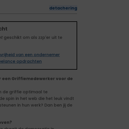
detachering
cht
et
geschikt om als zzp'er uit te
vrijheid van een ondernemer
freelance opdrachten
r een Griffiemedewerker voor de
 de griffie optimaal te
 spin in het web die het leuk vindt
teunen in hun werk? Dan ben jij de
hoven?