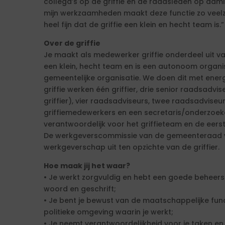
collega’s op de griffie én de raadsleden op admin
mijn werkzaamheden maakt deze functie zo veelzij
heel fijn dat de griffie een klein en hecht team is.”
Over de griffie
Je maakt als medewerker griffie onderdeel uit van 
een klein, hecht team en is een autonoom organ
gemeentelijke organisatie. We doen dit met energie
griffie werken één griffier, drie senior raadsadv
griffier), vier raadsadviseurs, twee raadsadvise
griffiemedewerkers en een secretaris/onderzoeker
verantwoordelijk voor het griffieteam en de eer
De werkgeverscommissie van de gemeenteraad 
werkgeverschap uit ten opzichte van de griffier.
Hoe maak jij het waar?
• Je werkt zorgvuldig en hebt een goede beheers
woord en geschrift;
• Je bent je bewust van de maatschappelijke fu
politieke omgeving waarin je werkt;
• Je neemt verantwoordelijkheid voor je taken e