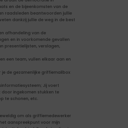
ie draait de democratie in
plaats en de bijeenkomsten van de
an raadsleden beantwoorden jullie
 weten dankzij jullie de weg in de best
 en afhandeling van de
gen en in voorkomende gevallen
 presentielijsten, verslagen,
men een team, vullen elkaar aan en
je de gezamenlijke griffiemailbox
sinformatiesysteem; Jij voert
it door ingekomen stukken te
p te schonen, etc.
 geweldig om als griffiemedewerker
n het aanspreekpunt voor mijn