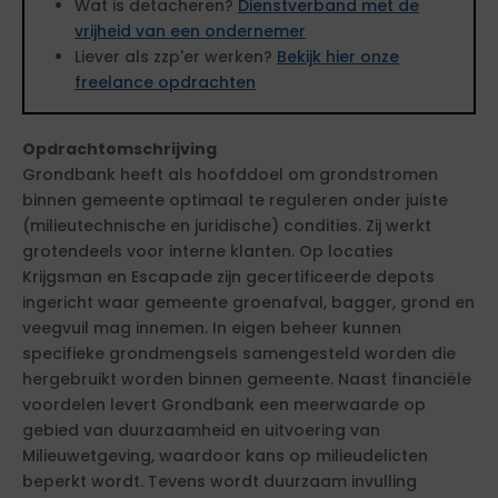
Wat is detacheren?
Dienstverband met de
vrijheid van een ondernemer
Liever als zzp'er werken?
Bekijk hier onze
freelance opdrachten
Opdrachtomschrijving
Grondbank heeft als hoofddoel om grondstromen
binnen gemeente optimaal te reguleren onder juiste
(milieutechnische en juridische) condities. Zij werkt
grotendeels voor interne klanten. Op locaties
Krijgsman en Escapade zijn gecertificeerde depots
ingericht waar gemeente groenafval, bagger, grond en
veegvuil mag innemen. In eigen beheer kunnen
specifieke grondmengsels samengesteld worden die
hergebruikt worden binnen gemeente. Naast financiële
voordelen levert Grondbank een meerwaarde op
gebied van duurzaamheid en uitvoering van
Milieuwetgeving, waardoor kans op milieudelicten
beperkt wordt. Tevens wordt duurzaam invulling