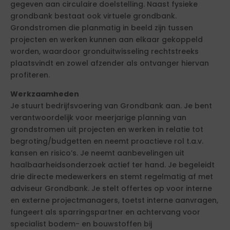
gegeven aan circulaire doelstelling. Naast fysieke
grondbank bestaat ook virtuele grondbank.
Grondstromen die planmatig in beeld zijn tussen
projecten en werken kunnen aan elkaar gekoppeld
worden, waardoor gronduitwisseling rechtstreeks
plaatsvindt en zowel afzender als ontvanger hiervan
profiteren.
Werkzaamheden
Je stuurt bedrijfsvoering van Grondbank aan. Je bent
verantwoordelijk voor meerjarige planning van
grondstromen uit projecten en werken in relatie tot
begroting/budgetten en neemt proactieve rol t.a.v.
kansen en risico’s. Je neemt aanbevelingen uit
haalbaarheidsonderzoek actief ter hand. Je begeleidt
drie directe medewerkers en stemt regelmatig af met
adviseur Grondbank. Je stelt offertes op voor interne
en externe projectmanagers, toetst interne aanvragen,
fungeert als sparringspartner en achtervang voor
specialist bodem- en bouwstoffen bij