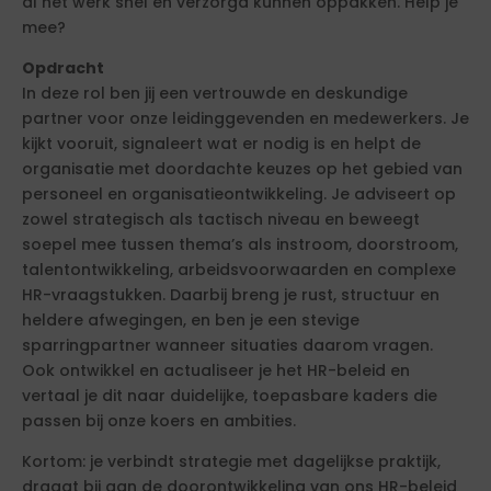
al het werk snel en verzorgd kunnen oppakken. Help je
mee?
Opdracht
In deze rol ben jij een vertrouwde en deskundige
partner voor onze leidinggevenden en medewerkers. Je
kijkt vooruit, signaleert wat er nodig is en helpt de
organisatie met doordachte keuzes op het gebied van
personeel en organisatieontwikkeling. Je adviseert op
zowel strategisch als tactisch niveau en beweegt
soepel mee tussen thema’s als instroom, doorstroom,
talentontwikkeling, arbeidsvoorwaarden en complexe
HR-vraagstukken. Daarbij breng je rust, structuur en
heldere afwegingen, en ben je een stevige
sparringpartner wanneer situaties daarom vragen.
Ook ontwikkel en actualiseer je het HR-beleid en
vertaal je dit naar duidelijke, toepasbare kaders die
passen bij onze koers en ambities.
Kortom: je verbindt strategie met dagelijkse praktijk,
draagt bij aan de doorontwikkeling van ons HR-beleid