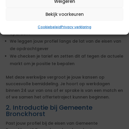
Weigeren
Wanneer je op deze opdracht reageert, starten wij
Bekijk voorkeuren
direct met het beoordelen van een mogelijke match.
We bekijken of jouw ervaring en cv aansluiten bij de
Cookiebeleid
Privacy verklaring
opdracht
We leggen jouw profiel langs de lat van de eisen van
de opdrachtgever
We checken je tarief en zetten dit af tegen de actuele
markt om je positie te bepalen
Met deze werkwijze vergroot je jouw kansen op
succesvolle bemiddeling. Je hoort op werkdagen
binnen 24 uur van ons of er sprake is van een match en
of we samen het offertetraject kunnen beginnen.
2. Introductie bij Gemeente
Bronckhorst
Past jouw profiel bij de eisen van Gemeente