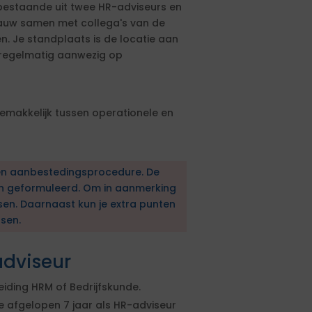
bestaande uit twee HR-adviseurs en
nauw samen met collega's van de
n. Je standplaats is de locatie aan
 regelmatig aanwezig op
 gemakkelijk tussen operationele en
en aanbestedingsprocedure. De
en geformuleerd. Om in aanmerking
sen. Daarnaast kun je extra punten
sen.
adviseur
ding HRM of Bedrijfskunde.
e afgelopen 7 jaar als HR-adviseur