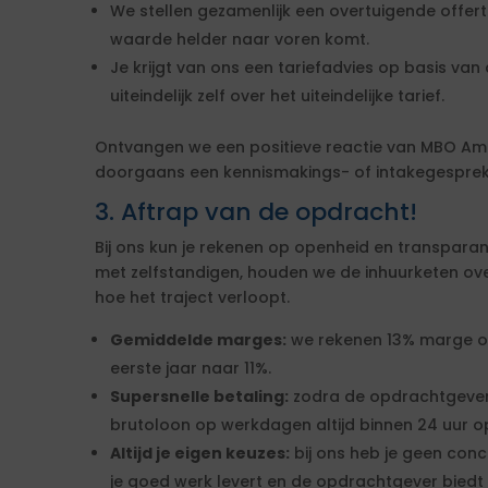
We stellen gezamenlijk een overtuigende offe
waarde helder naar voren komt.
Je krijgt van ons een tariefadvies op basis van d
uiteindelijk zelf over het uiteindelijke tarief.
Ontvangen we een positieve reactie van MBO Am
doorgaans een kennismakings- of intakegesprek 
3. Aftrap van de opdracht!
Bij ons kun je rekenen op openheid en transparan
met zelfstandigen, houden we de inhuurketen overzic
hoe het traject verloopt.
Gemiddelde marges:
we rekenen 13% marge over
eerste jaar naar 11%.
Supersnelle betaling:
zodra de opdrachtgever
brutoloon op werkdagen altijd binnen 24 uur op
Altijd je eigen keuzes:
bij ons heb je geen conc
je goed werk levert en de opdrachtgever biedt 