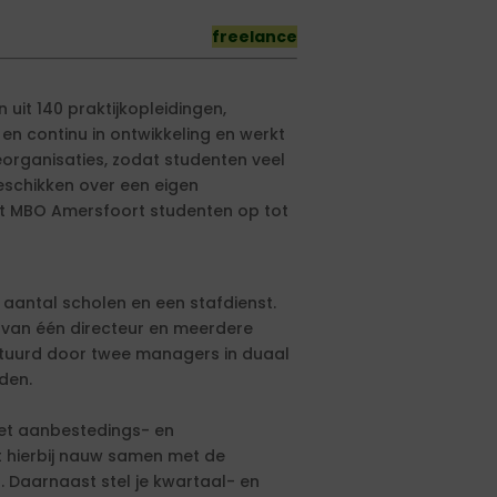
freelance
uit 140 praktijkopleidingen,
 en continu in ontwikkeling en werkt
eorganisaties, zodat studenten veel
eschikken over een eigen
idt MBO Amersfoort studenten op tot
 aantal scholen en een stafdienst.
 van één directeur en meerdere
tuurd door twee managers in duaal
den.
het aanbestedings- en
t hierbij nauw samen met de
. Daarnaast stel je kwartaal- en