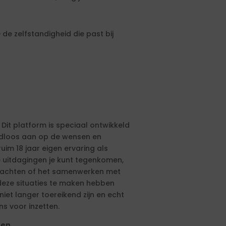
de zelfstandigheid die past bij
 Dit platform is speciaal ontwikkeld
aadloos aan op de wensen en
ruim 18 jaar eigen ervaring als
e uitdagingen je kunt tegenkomen,
drachten of het samenwerken met
eze situaties te maken hebben
et langer toereikend zijn en echt
ns voor inzetten.
ten