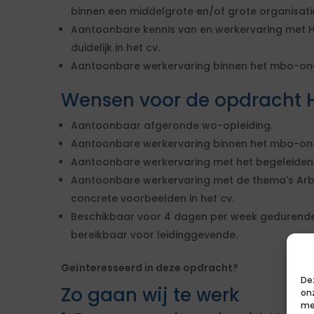
binnen een middelgrote en/of grote organisati
Aantoonbare kennis van en werkervaring met H
duidelijk in het cv.
Aantoonbare werkervaring binnen het mbo-ond
Wensen voor de opdracht H
Aantoonbaar afgeronde wo-opleiding.
Aantoonbare werkervaring binnen het mbo-onde
Aantoonbare werkervaring met het begeleiden
Aantoonbare werkervaring met de thema's Arb
concrete voorbeelden in het cv.
Beschikbaar voor 4 dagen per week gedurende
bereikbaar voor leidinggevende.
Geïnteresseerd in deze opdracht?
De
Zo gaan wij te werk
on
me