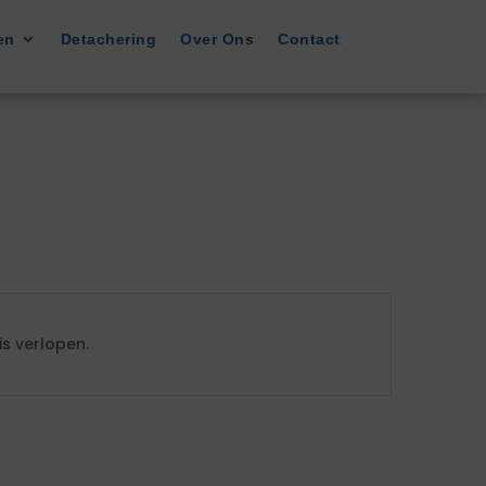
en
Detachering
Over Ons
Contact
s verlopen.