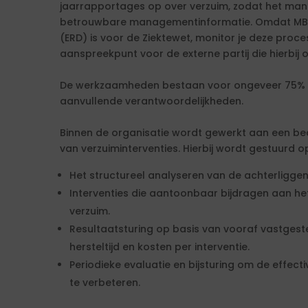
jaarrapportages op over verzuim, zodat het man
betrouwbare managementinformatie. Omdat MBO
(ERD) is voor de Ziektewet, monitor je deze proce
aanspreekpunt voor de externe partij die hierbij 
De werkzaamheden bestaan voor ongeveer 75% ui
aanvullende verantwoordelijkheden.
Binnen de organisatie wordt gewerkt aan een be
van verzuiminterventies. Hierbij wordt gestuurd o
Het structureel analyseren van de achterligge
Interventies die aantoonbaar bijdragen aan h
verzuim.
Resultaatsturing op basis van vooraf vastgeste
hersteltijd en kosten per interventie.
Periodieke evaluatie en bijsturing om de effecti
te verbeteren.