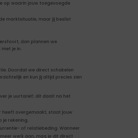
rte op waarin jouw toegevoegde
e marktsituatie, maar jij beslist
ersfoort, dan plannen we
met je in.
tie. Doordat we direct schakelen
htelijk en kun jij altijd precies zien
 je uurtarief; dit daalt na het
 heeft overgemaakt, staat jouw
 je rekening.
urrentie- of relatiebeding. Wanneer
meer werk aan, mag je dit direct