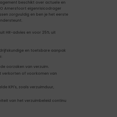
agement beschikt over actuele en
 Amersfoort eigenrisicodrager
ssen zorgvuldig en ben je het eerste
ondersteunt.
t HR-advies en voor 25% uit
drijfskundige en toetsbare aanpak
p:
nde oorzaken van verzuim.
et verkorten of voorkomen van
lde KPI's, zoals verzuimduur,
viteit van het verzuimbeleid continu