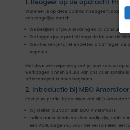
1. Reageer op de opdracht Hr ad
Wanneer je op deze opdracht reageert, starten w
een mogelijke match.
We bekijken of jouw ervaring en cv aansluiten b
We leggen jouw profiel langs de lat van de ei
We checken je tarief en zetten dit af tegen de 
bepalen.
Met deze werkwijze vergroot je jouw kansen op s
werkdagen binnen 24 uur van ons of er sprake i
offertetraject kunnen beginnen.
2. Introductie bij MBO Amersfoor
Past jouw profiel bij de eisen van MBO Amersfoo
Wij stellen jou voor aan MBO Amersfoort.
Indien aanvullende stukken nodig zijn, zoals een
een VOG, zorgen wij voor het verzamelen hierva