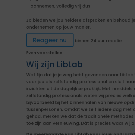
aannemen, volledig vrij dus.
Zo bieden we jou heldere afspraken en behoud je 
ondernemen op jouw manier.
Reageer nu
binnen 24 uur reactie
Even voorstellen
Wij zijn LibLab
Wat fijn dat je je weg hebt gevonden naar LibLab!
voor jou als zelfstandig professional en sluit n
inzichten uit de dagelijkse praktijk. Met inmiddels 
zelfstandig professionals weten wij precies welk
bijvoorbeeld bij het binnenhalen van nieuwe op
tussenpersonen. Omdat we zelf iedere dag met d
gehad, merken we dat de traditionele methodes ni
toe zijn aan vernieuwing. Dát is precies waar wij o
De meerwaarde van LibLab voor jouw opdrach