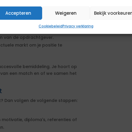
viseur
ij direct met het beoordelen van
Accepteren
Weigeren
Bekijk voorkeure
Cookiebeleid
Privacy verklaring
ij de opdracht.
sen van de opdrachtgever.
actuele markt om je positie te
uccesvolle bemiddeling. Je hoort op
s van een match en of we samen het
t
rt? Dan volgen de volgende stappen:
 motivatie, diploma's, referenties of
n.