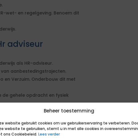
e.
R-wet- en regelgeving. Benoem dit
erwijs.
r adviseur
rwijs als HR-adviseur.
 van aanbestedingstrajecten.
o en Verzuim. Onderbouw dit met
 de gehele opdracht en fysiek
Beheer toestemming
ze website gebruikt cookies om uw gebruikerservaring te verbeteren. Do
ze website te gebruiken, stemt u in met alle cookies in overeenstemmi
t ons Cookiebeleid.
Lees verder