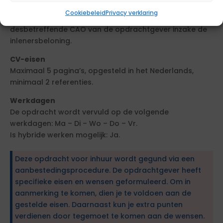
Deze functie is ingedeeld in functieschaal CAO SGO
Cookiebeleid
Privacy verklaring
schaal 10A. Deze functieschaal is verbonden aan de
desbetreffende CAO van de opdrachtgever inzake de
inlenersbeloning.
CV-eisen
Maximaal 5 pagina’s, opgesteld in het Nederlands,
minimaal 2 referenties.
Werkdagen
De opdracht wordt vervuld op de volgende
werkdagen: Ma – Di – Wo – Do – Vr.
Is hybride werken mogelijk: Ja.
Deze opdracht voor inhuur wordt gegund via een
aanbestedingsprocedure. De opdrachtgever heeft
specifieke eisen en wensen geformuleerd. Om in
aanmerking te komen, dien je te voldoen aan de
gestelde eisen. Daarnaast kun je extra punten
verdienen door tegemoet te komen aan de wensen.