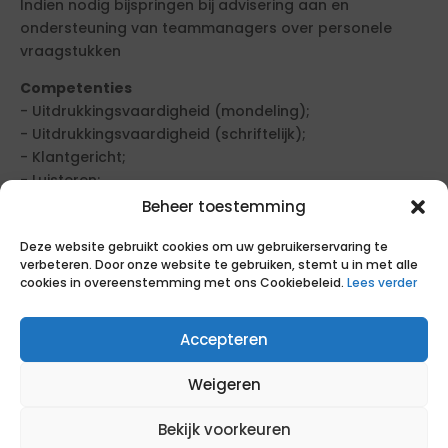
Indien nodig bijspringen bij advisering aan en
ondersteuning van teammanagers over personele
vraagstukken
Competenties
- Uitdrukkingsvaardigheid (mondeling);
- Uitdrukkingsvaardigheid (schriftelijk);
- Klantgericht;
- Luisteren;
- Doorzettingsvermogen;
Beheer toestemming
- Tactisch gedrag;
Deze website gebruikt cookies om uw gebruikerservaring te
- Resultaatgericht werken;
verbeteren. Door onze website te gebruiken, stemt u in met alle
- Samenwerken;
cookies in overeenstemming met ons Cookiebeleid.
Lees verder
- Overtuigen;
- Kritisch;
Accepteren
- Analyserend vermogen.
Benodigd aantal professionals
Weigeren
1.
Bekijk voorkeuren
Functieschaal