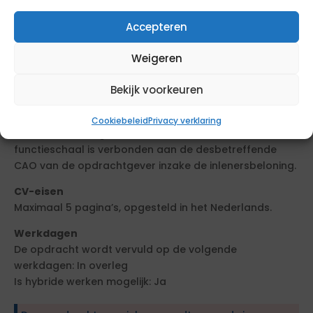
Samenwerken – effectief schakelen met HR-team en
Accepteren
andere stakeholders.
Weigeren
Benodigd aantal professionals
Bekijk voorkeuren
1.
Functieschaal
Cookiebeleid
Privacy verklaring
Deze functie is ingedeeld in functieschaal 10. Deze
functieschaal is verbonden aan de desbetreffende
CAO van de opdrachtgever inzake de inlenersbeloning.
CV-eisen
Maximaal 5 pagina’s, opgesteld in het Nederlands.
Werkdagen
De opdracht wordt vervuld op de volgende
werkdagen: In overleg
Is hybride werken mogelijk: Ja