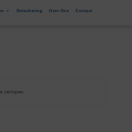
en
Detachering
Over Ons
Contact
s verlopen.