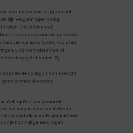
gels voor de bescherming van het
en zijn vergunningen nodig.
fbreken. Die verlenen wij.
 bedrijven voldoen aan de geldende
st hebben we extra taken, zoals het
ngen. Ook controleren we of
 aan de regels houden. Bij
rloopt en de collega’s van Toezicht
 goed kunnen uitvoeren.
r. Collega’s zijn hulpvaardig,
ren het volgen van verschillende
f blijven ontwikkelen. Er gebeurt veel
ak je nooit uitgeleerd. Eigen