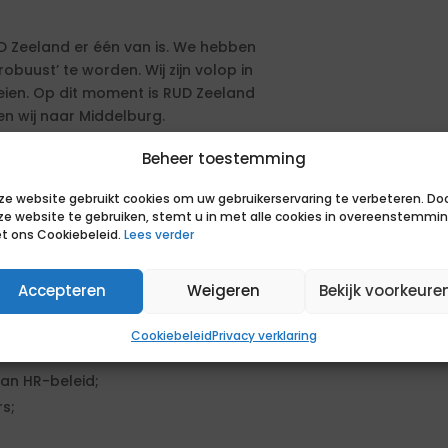
D Zeeland er één van is. We hebben
obuust’ te worden. Wij zijn volop in
eien. Op dit moment is RUD Zeeland
en wij naar Middelburg.
Beheer toestemming
anaf 1 januari 2026 is de
g.
ze website gebruikt cookies om uw gebruikerservaring te verbeteren. Do
ze website te gebruiken, stemt u in met alle cookies in overeenstemmi
t ons Cookiebeleid.
Lees verder
a HR-adviseur, leidinggevenden en
Accepteren
Weigeren
Bekijk voorkeure
Cookiebeleid
Privacy verklaring
lgende werkzaamheden:
an HR-beleid;
s;