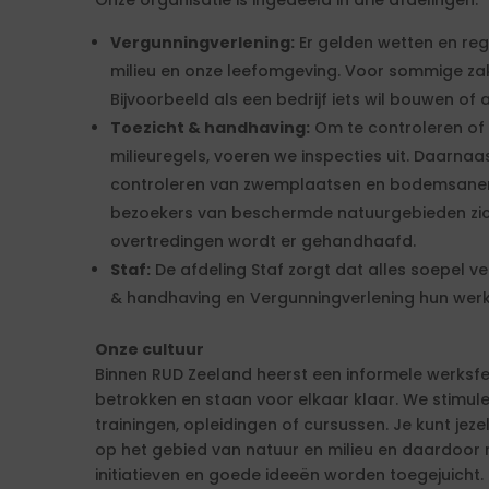
Onze organisatie is ingedeeld in drie afdelingen:
Vergunningverlening:
Er gelden wetten en re
milieu en onze leefomgeving. Voor sommige zak
Bijvoorbeeld als een bedrijf iets wil bouwen of a
Toezicht & handhaving:
Om te controleren of
milieuregels, voeren we inspecties uit. Daarnaa
controleren van zwemplaatsen en bodemsaneri
bezoekers van beschermde natuurgebieden zich
overtredingen wordt er gehandhaafd.
Staf:
De afdeling Staf zorgt dat alles soepel ve
& handhaving en Vergunningverlening hun werk
Onze cultuur
Binnen RUD Zeeland heerst een informele werksfee
betrokken en staan voor elkaar klaar. We stimule
trainingen, opleidingen of cursussen. Je kunt jezel
op het gebied van natuur en milieu en daardoor ra
initiatieven en goede ideeën worden toegejuicht.