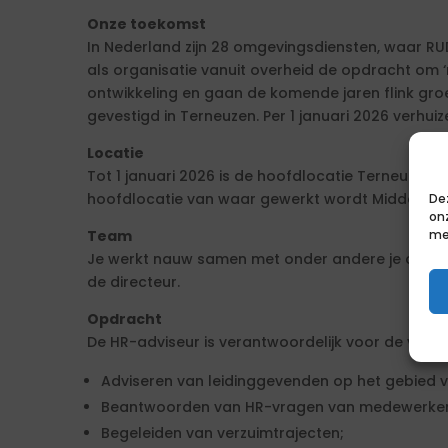
Onze toekomst
In Nederland zijn 28 omgevingsdiensten, waar RU
als organisatie vanuit overheid de opdracht om ‘r
ontwikkeling en gaan de komende jaren flink gro
gevestigd in Terneuzen. Per 1 januari 2026 verhuiz
Locatie
Tot 1 januari 2026 is de hoofdlocatie Terneuzen. V
hoofdlocatie van waar gewerkt wordt Middelbur
De
on
me
Team
Je werkt nauw samen met onder andere je colleg
de directeur.
Opdracht
De HR-adviseur is verantwoordelijk voor de vo
Adviseren van leidinggevenden op het gebied v
Beantwoorden van HR-vragen van medewerker
Begeleiden van verzuimtrajecten;