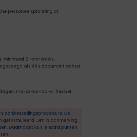
sche personeelsplanning of
, minimaal 2 referenties.
 toegevoegd als één document achter
dagen: ma-di-wo-do-vr flexibel.
en aanbestedingsprocedure. De
en geformuleerd. Om in aanmerking
sen. Daarnaast kun je extra punten
sen.