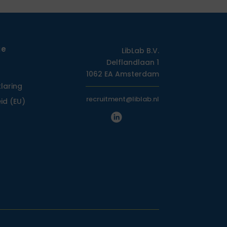
ie
LibLab B.V.
Delflandlaan 1
1062 EA Amsterdam
klaring
recruitment@liblab.nl
id (EU)