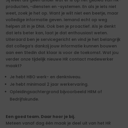
Jij weet als geen ander wat er is op het gebied van HR-
producten, -diensten en -systemen. En als je iets niet
weet, zoek je het op. Want je wilt niet een beetje, maar
volledige informatie geven. Iemand echt op weg
helpen zit in je DNA. Ook ben je proactief. Als je denkt
dat iets beter kan, laat je dat enthousiast weten.
Uiteraard ben je servicegericht en vind je het belangrijk
dat collega’s dankzij jouw informatie kunnen bouwen
aan een Stedin dat klaar is voor de toekomst. Wat jou
verder onze tijdelijk nieuwe HR contact medewerker
maakt?
Je hebt HBO werk- en denkniveau.
Je hebt minimaal 2 jaar werkervaring.
Opleidingsachtergrond bijvoorbeeld HRM of
Bedrijfskunde.
Een goed team. Daar hoor je bij.
Meteen vanaf dag één maak je deel uit van het HR