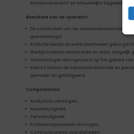
kennisoverdracht en inhoudelijke begeleiding.
Resultaat van de opdracht
De continuïteit van de salarisadministratie e
gewaarborgd;
Kritische kennis en werkzaamheden geborgd bi
Werkprocessen beschreven en waar mogelijk g
Verbeteringen doorgevoerd op het gebied van di
Risico’s binnen de salarisadministratie en perso
gemaakt en gemitigeerd.
Competenties
Analytisch vermogen;
Nauwkeurigheid;
Zelfstandigheid;
Probleemoplossend vermogen;
Communicatieve vaardigheden;