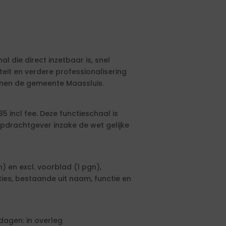
 die direct inzetbaar is, snel
iteit en verdere professionalisering
nnen de gemeente Maassluis.
5 incl fee. Deze functieschaal is
drachtgever inzake de wet gelijke
n) en excl. voorblad (1 pgn),
ies, bestaande uit naam, functie en
agen: in overleg