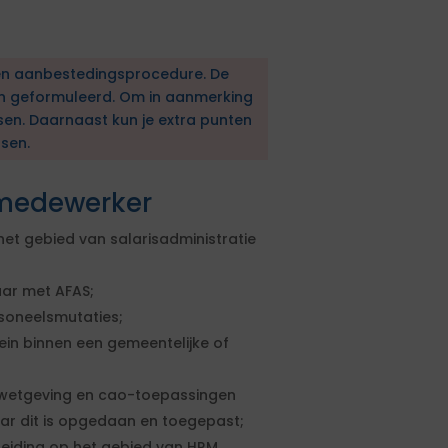
en aanbestedingsprocedure. De
en geformuleerd. Om in aanmerking
sen. Daarnaast kun je extra punten
sen.
 medewerker
et gebied van salarisadministratie
aar met AFAS;
soneelsmutaties;
in binnen een gemeentelijke of
 wetgeving en cao-toepassingen
aar dit is opgedaan en toegepast;
iding op het gebied van HRM,