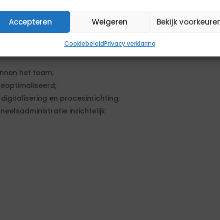
Accepteren
Weigeren
Bekijk voorkeure
Cookiebeleid
Privacy verklaring
n HR-backofficeprocessen
nnen het team;
eoptimaliseerd;
gitalisering en procesinrichting;
neelsadministratie inzichtelijk