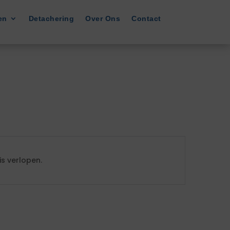
en
Detachering
Over Ons
Contact
s verlopen.