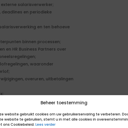
xterne salarisverwerker;
 deadlines en periodieke
salarisverwerking en ten behoeve
beterpunten binnen processen;
en en HR Business Partners over
neelsregelingen;
lofregelingen, waaronder
rlof;
ijzigingen, overuren, uitbetalingen
x;
n werkprocessen;
Beheer toestemming
optimalisatie van de
ze website gebruikt cookies om uw gebruikerservaring te verbeteren. Do
ze website te gebruiken, stemt u in met alle cookies in overeenstemmi
R-backofficeteam door
t ons Cookiebeleid.
Lees verder