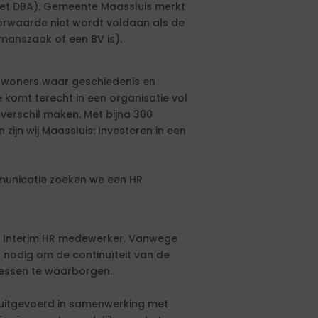
Wet DBA). Gemeente Maassluis merkt
orwaarde niet wordt voldaan als de
nmanszaak of een BV is).
nwoners waar geschiedenis en
omt terecht in een organisatie vol
erschil maken. Met bijna 300
ijn wij Maassluis: Investeren in een
mmunicatie zoeken we een HR
n Interim HR medewerker. Vanwege
it nodig om de continuïteit van de
cessen te waarborgen.
 uitgevoerd in samenwerking met