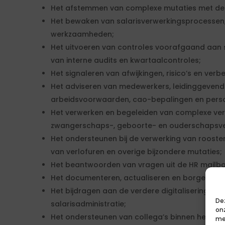
Het afstemmen van complexe mutaties met de e
Het bewaken van salarisverwerkingsprocessen,
werkzaamheden;
Het uitvoeren van controles voorafgaand aan 
van interne audits en kwartaalcontroles;
Het signaleren van afwijkingen, risico’s en ver
Het adviseren van medewerkers, leidinggevend
arbeidsvoorwaarden, cao-bepalingen en perso
Het verwerken en begeleiden van complexe ver
zwangerschaps-, geboorte- en ouderschapsve
Het ondersteunen bij de verwerking van roosterw
van verlofuren en overige bijzondere mutaties;
Het beantwoorden van vragen uit de HR mailbo
Het documenteren, actualiseren en borgen va
Het bijdragen aan de verdere digitalisering en 
De
salarisadministratie;
on
Het ondersteunen van collega’s binnen het H
me