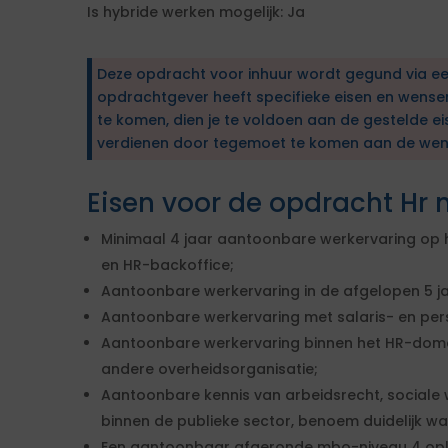
Is hybride werken mogelijk: Ja
Deze opdracht voor inhuur wordt gegund via e
opdrachtgever heeft specifieke eisen en wens
te komen, dien je te voldoen aan de gestelde ei
verdienen door tegemoet te komen aan de wen
Eisen voor de opdracht Hr
Minimaal 4 jaar aantoonbare werkervaring op h
en HR-backoffice;
Aantoonbare werkervaring in de afgelopen 5 j
Aantoonbare werkervaring met salaris- en per
Aantoonbare werkervaring binnen het HR-dome
andere overheidsorganisatie;
Aantoonbare kennis van arbeidsrecht, sociale
binnen de publieke sector, benoem duidelijk w
Een aantoonbaar afgeronde mbo-niveau 4 ople