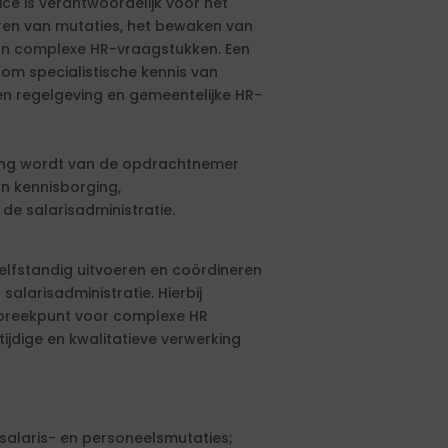
ce is verantwoordelijk voor het
ren van mutaties, het bewaken van
an complexe HR-vraagstukken. Een
om specialistische kennis van
en regelgeving en gemeentelijke HR-
ring wordt van de opdrachtnemer
an kennisborging,
 de salarisadministratie.
elfstandig uitvoeren en coördineren
larisadministratie. Hierbij
spreekpunt voor complexe HR
ijdige en kwalitatieve verwerking
salaris- en personeelsmutaties;