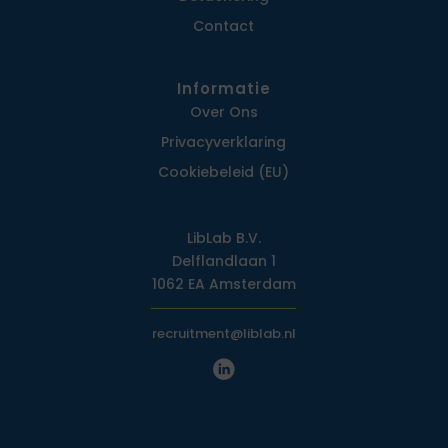
Contact
Informatie
Over Ons
Privacy­verklaring
Cookiebeleid (EU)
LibLab B.V.
Delflandlaan 1
1062 EA Amsterdam
recruitment@liblab.nl