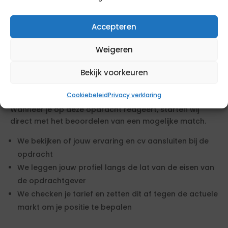
professionalisering als HRM-leidinggevende of
veranderkundige.
Accepteren
Geïnteresseerd in deze opdracht?
Weigeren
Zo gaan wij te werk
Bekijk voorkeuren
1. Reageer op de opdracht HRM
teamleider
Cookiebeleid
Privacy verklaring
Wanneer je op deze opdracht reageert, starten wij
direct met het beoordelen van een mogelijke match.
We bekijken of jouw ervaring en cv aansluiten bij de
opdracht
We leggen jouw profiel langs de lat van de eisen van
de opdrachtgever
We checken je tarief en zetten dit af tegen de actuele
markt om je positie te bepalen