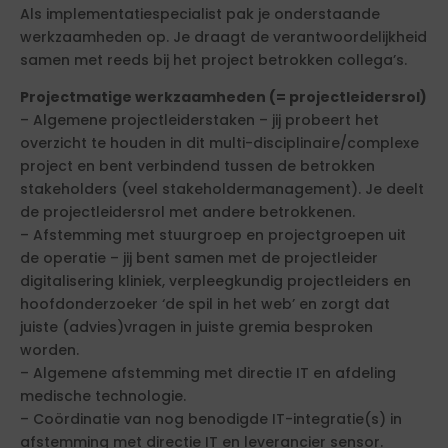
Als implementatiespecialist pak je onderstaande
werkzaamheden op. Je draagt de verantwoordelijkheid
samen met reeds bij het project betrokken collega’s.
Projectmatige werkzaamheden (= projectleidersrol)
– Algemene projectleiderstaken – jij probeert het
overzicht te houden in dit multi-disciplinaire/complexe
project en bent verbindend tussen de betrokken
stakeholders (veel stakeholdermanagement). Je deelt
de projectleidersrol met andere betrokkenen.
– Afstemming met stuurgroep en projectgroepen uit
de operatie – jij bent samen met de projectleider
digitalisering kliniek, verpleegkundig projectleiders en
hoofdonderzoeker ‘de spil in het web’ en zorgt dat
juiste (advies)vragen in juiste gremia besproken
worden.
– Algemene afstemming met directie IT en afdeling
medische technologie.
– Coördinatie van nog benodigde IT-integratie(s) in
afstemming met directie IT en leverancier sensor.