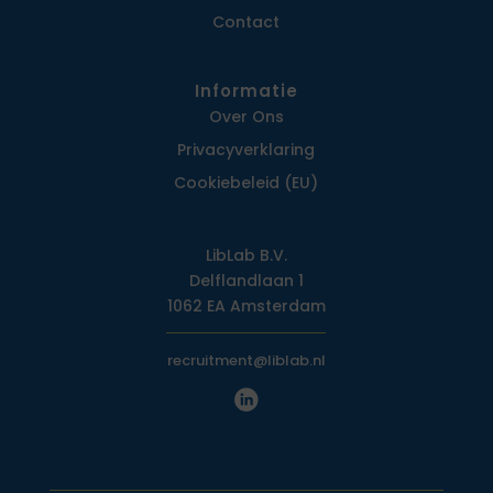
Contact
Informatie
Over Ons
Privacy­verklaring
Cookiebeleid (EU)
LibLab B.V.
Delflandlaan 1
1062 EA Amsterdam
recruitment@liblab.nl