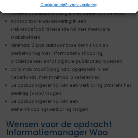
Cookiebeleid
Privacy verklaring
Minimaal 3 jaar aantoonbare werkervaring met
actieve openbaarmaking in het kader van de Woo.
Aantoonbare werkervaring in een
trekkende/coördinerende rol met meerdere
stakeholders.
Minimaal 3 jaar aantoonbare kennis van en
werkervaring met informatiehuishouding,
archiefbeheer en/of digitale publicatieprocessen.
CV is maximaal 5 pagina’s, opgesteld in het
Nederlands, met minimaal 2 referenties.
De opdrachtgever zal om een Verklaring Omtrent het
Gedrag (VOG) vragen.
De opdrachtgever zal om een
Geheimhoudingsverklaring vragen.
Wensen voor de opdracht
Informatiemanager Woo