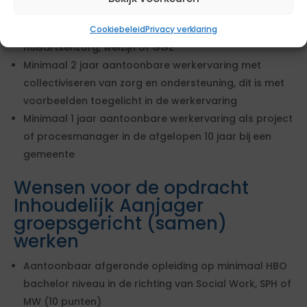
Verpleegkunde
Minimaal 2 jaar aantoonbare werkervaring binnen
Cookiebeleid
Privacy verklaring
huisartsenzorg, welzijn of GGZ
Minimaal 2 jaar aantoonbare werkervaring met
collectiviseren van zorg en ondersteuning, dit is met
voorbeelden toegelicht in de werkervaring
Minimaal 1 jaar aantoonbare werkervaring als project
of procesmanager in de afgelopen 10 jaar bij een
gemeente
Wensen voor de opdracht
Inhoudelijk Aanjager
groepsgericht (samen)
werken
Aantoonbaar afgeronde opleiding op minimaal HBO
bachelor niveau in de richting van Social Work, SPH of
MW (10 punten)