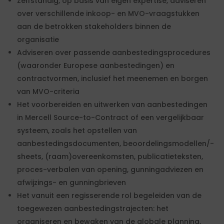
Zelfstandig, op basis van eigen expertise, adviseren
over verschillende inkoop- en MVO-vraagstukken
aan de betrokken stakeholders binnen de
organisatie
Adviseren over passende aanbestedingsprocedures
(waaronder Europese aanbestedingen) en
contractvormen, inclusief het meenemen en borgen
van MVO-criteria
Het voorbereiden en uitwerken van aanbestedingen
in Mercell Source-to-Contract of een vergelijkbaar
systeem, zoals het opstellen van
aanbestedingsdocumenten, beoordelingsmodellen/-
sheets, (raam)overeenkomsten, publicatieteksten,
proces-verbalen van opening, gunningadviezen en
afwijzings- en gunningbrieven
Het vanuit een regisserende rol begeleiden van de
toegewezen aanbestedingstrajecten: het
organiseren en bewaken van de globale planning,