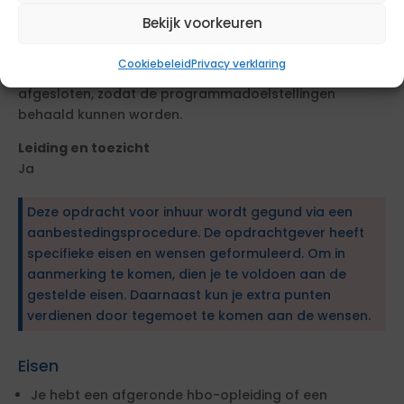
De projecten hebben als doelstelling om de Einde
Bekijk voorkeuren
Technische Levensduur (ETL) beter in beeld te krijgen.
Als inkoopadviseur is jouw taak om te zorgen dat de
Cookiebeleid
Privacy verklaring
contracten, tijdig en binnen de gestelde kaders wordt
afgesloten, zodat de programmadoelstellingen
behaald kunnen worden.
Leiding en toezicht
Ja
Deze opdracht voor inhuur wordt gegund via een
aanbestedingsprocedure. De opdrachtgever heeft
specifieke eisen en wensen geformuleerd. Om in
aanmerking te komen, dien je te voldoen aan de
gestelde eisen. Daarnaast kun je extra punten
verdienen door tegemoet te komen aan de wensen.
Eisen
Je hebt een afgeronde hbo-opleiding of een