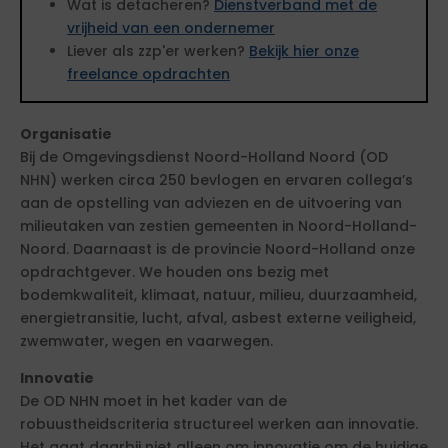
Wat is detacheren?
Dienstverband met de
vrijheid van een ondernemer
Liever als zzp'er werken?
Bekijk hier onze
freelance opdrachten
Organisatie
Bij de Omgevingsdienst Noord-Holland Noord (OD
NHN) werken circa 250 bevlogen en ervaren collega’s
aan de opstelling van adviezen en de uitvoering van
milieutaken van zestien gemeenten in Noord-Holland-
Noord. Daarnaast is de provincie Noord-Holland onze
opdrachtgever. We houden ons bezig met
bodemkwaliteit, klimaat, natuur, milieu, duurzaamheid,
energietransitie, lucht, afval, asbest externe veiligheid,
zwemwater, wegen en vaarwegen.
Innovatie
De OD NHN moet in het kader van de
robuustheidscriteria structureel werken aan innovatie.
Het gaat daarbij niet alleen om innovatie om de huidige