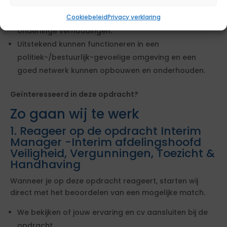
Rust uitstralen, oog hebben voor de behoeften van
Cookiebeleid
Privacy verklaring
anderen en beschikken over een sterk gevoel voor
onderlinge verhoudingen.
Uitstekend kunnen functioneren in een
politiek-/bestuurlijk-gevoelige omgeving en een
goed netwerk kunnen opbouwen en onderhouden.
Geïnteresseerd in deze opdracht?
Zo gaan wij te werk
1. Reageer op de opdracht Interim
Manager -Interim afdelingshoofd
Veiligheid, Vergunningen, Toezicht &
Handhaving
Wanneer je op deze opdracht reageert, starten wij
direct met het beoordelen van een mogelijke match.
We bekijken of jouw ervaring en cv aansluiten bij de
opdracht