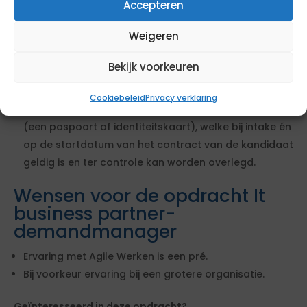
moet weten waar je over praat;
Accepteren
Je hebt meerjarige ervaring in het werken in
Weigeren
overheidsland en bij voorkeur bij een grotere
organisatie;
Bekijk voorkeuren
Je bent communicatief vaardig en kunt mensen
overtuigen van jouw standpunt;
Cookiebeleid
Privacy verklaring
De kandidaat beschikt over een legitimatiebewijs
(een paspoort of identiteitskaart), welke bij intake én
op de startdatum van het contract van de kandidaat
geldig is en ter controle kan worden overlegd.
Wensen voor de opdracht It
business partner-
demandmanager
Ervaring met Agile Werken is een pré.
Bij voorkeur ervaring bij een grotere organisatie.
Geïnteresseerd in deze opdracht?