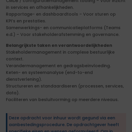
CMDB / configuratiemanagement tooling – Voor inzicht
in services en afhankelijkheden.
Rapportage- en dashboardtools – Voor sturen op
KPI’s en prestaties.
Samenwerkings- en communicatieplatforms (Teams
e.d.) – Voor stakeholderafstemming en governance.
Belangrijkste taken en verantwoordelijkheden
Stakeholdermanagement in complexe bestuurlijke
context.
Verandermanagement en gedragsbeïnvloeding.
Keten- en systeemanalyse (end-to-end
dienstverlening).
Structureren en standaardiseren (processen, services,
data).
Faciliteren van besluitvorming op meerdere niveaus.
Deze opdracht voor inhuur wordt gegund via een
aanbestedingsprocedure. De opdrachtgever heeft
specifieke eisen en wensen geformuleerd. Om in