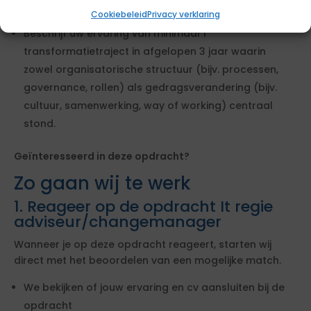
Cookiebeleid
Privacy verklaring
externe partijen.
Beschrijf uw ervaring van minimaal 1
transformatietraject in afgelopen 3 jaar waarin
zowel organisatorische structuur (bijv. processen,
governance, rollen) als gedragsverandering (bijv.
cultuur, samenwerking, way of working) centraal
stond.
Geïnteresseerd in deze opdracht?
Zo gaan wij te werk
1. Reageer op de opdracht It regie
adviseur/changemanager
Wanneer je op deze opdracht reageert, starten wij
direct met het beoordelen van een mogelijke match.
We bekijken of jouw ervaring en cv aansluiten bij de
opdracht