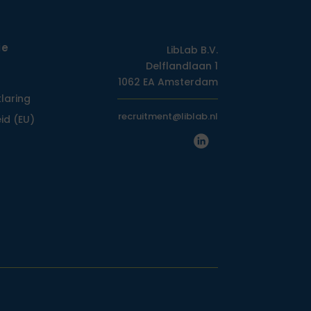
ie
LibLab B.V.
Delflandlaan 1
1062 EA Amsterdam
klaring
recruitment@liblab.nl
id (EU)