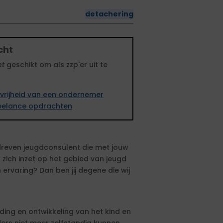
detachering
cht
et
geschikt om als zzp'er uit te
vrijheid van een ondernemer
freelance opdrachten
gedreven jeugdconsulent die met jouw
 zich inzet op het gebied van jeugd
n ervaring? Dan ben jij degene die wij
ing en ontwikkeling van het kind en