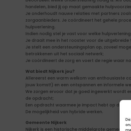
beoordeelt welke ondersteuning nodig is. Als ou
handelen, bied jij op maat gemaakte hulpvoorzie
Je onderhoudt nauwe relaties met partners zoals 
zorgaanbieders. Je coördineert het gehele proce
hulpverlening.
Indien nodig stel je vast voor welke hulpverleni
Je draait mee in het rooster voor de uitgebreid
Je stelt een ondersteuningsplan op, zoveel moge
betrokkenen uit het sociaal netwerk;
Je coördineert de zorg en voert de regie waar no
Wat biedt Nijkerk jou?
Allereerst een warm welkom van enthousiaste col
jouw komst!) en een ontspannen en informele we
We zorgen ervoor dat je goed ingewerkt wordt e
de opdracht;
Een opdracht waarmee je impact hebt op de gem
De mogelijkheid van hybride werken.
De
Gemeente Nijkerk
on
Nijkerk is een historische middelgrote gemeente,
me