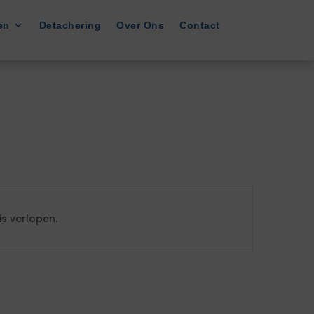
en
Detachering
Over Ons
Contact
s verlopen.