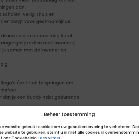
ders niet meer zelfstandig kunnen
ningen aan.
scholen, Veilig Thuis en
s en zorgt voor gestroomlijnde
ng de inwoner in aanmerking komt;
e triage-gesprekken met inwoners;
lijk samen met de inwoner en
dig;
lega’s (ze zitten te springen om
rksfeer;
n dat je een buddy hebt gedurende
eente Nijkerk;
Beheer toestemming
ze website gebruikt cookies om uw gebruikerservaring te verbeteren. Do
ze website te gebruiken, stemt u in met alle cookies in overeenstemmi
 centraal gelegen tussen de roerige
t ons Cookiebeleid.
Lees verder