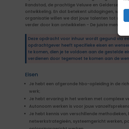
Randstad, de prachtige Veluwe en Gelderse Valle
ontwikkeling. En dat betekent uitdagingen, want ni
organisatie willen we dat jouw talenten tot uitin
verder door kan ontwikkelen - De juiste mens op d
Deze opdracht voor inhuur wordt gegund via e
opdrachtgever heeft specifieke eisen en wens
te komen, dien je te voldoen aan de gestelde ei
verdienen door tegemoet te komen aan de wen
Eisen
Je hebt een afgeronde hbo-opleiding in de rich
werk;
Je hebt ervaring in het werken met complexe ve
Autonoom werken is voor jouw vanzelfsprekend 
Je hebt kennis van verschillende methodieken, 
netwerkstrategieën, systeemgericht werken, pos
oplossingsgericht werken.