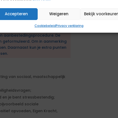
i! Dynamisch en volop in
et alles kan overal en altijd. In onze
Accepteren
Weigeren
Bekijk voorkeure
g komen en dat jouw talent zich
e juiste plek.
Cookiebeleid
Privacy verklaring
en aanbestedingsprocedure. De
en geformuleerd. Om in aanmerking
sen. Daarnaast kun je extra punten
sen.
ting van sociaal, maatschappelijk
iligheidsvragen;
en je bent stressbestendig;
bijvoorbeeld sociale
itief opvoeden, Eigen Kracht,