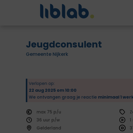
Jeugdconsulent
Gemeente Nijkerk
Verlopen op:
22 aug 2025 om 10:00
We ontvangen graag je reactie
minimaal 1 wer
75
Z
36
1
Gelderland
3