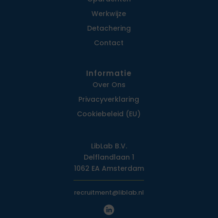
Werkwijze
Detachering
Contact
Informatie
Over Ons
Privacy­verklaring
Cookiebeleid (EU)
LibLab B.V.
Delflandlaan 1
1062 EA Amsterdam
recruitment@liblab.nl