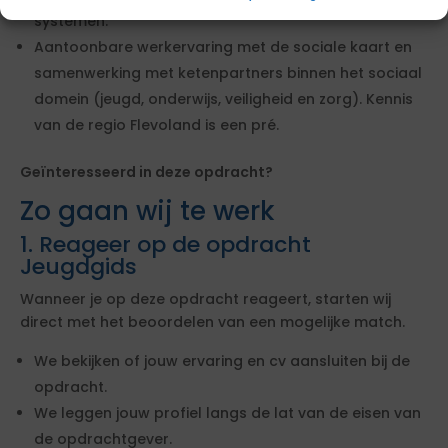
systemen.
Aantoonbare werkervaring met de sociale kaart en
samenwerking met ketenpartners binnen het sociaal
domein (jeugd, onderwijs, veiligheid en zorg). Kennis
van de regio Flevoland is een pré.
Geïnteresseerd in deze opdracht?
Zo gaan wij te werk
1. Reageer op de opdracht
Jeugdgids
Wanneer je op deze opdracht reageert, starten wij
direct met het beoordelen van een mogelijke match.
We bekijken of jouw ervaring en cv aansluiten bij de
opdracht.
We leggen jouw profiel langs de lat van de eisen van
de opdrachtgever.