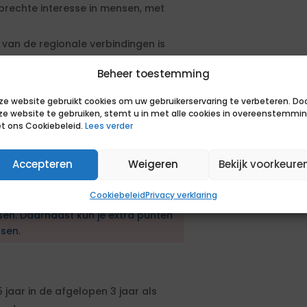
rechte interesse in mensen, met
 van de regionale verbindingen is
Beheer toestemming
ze website gebruikt cookies om uw gebruikerservaring te verbeteren. Do
ze website te gebruiken, stemt u in met alle cookies in overeenstemmi
indt het geen punt om in het begin
t ons Cookiebeleid.
Lees verder
ken stem je je werkrooster af met je
Accepteren
Weigeren
Bekijk voorkeure
en aanbestedingsprocedure. De
Cookiebeleid
Privacy verklaring
en geformuleerd. Om in aanmerking
sen. Daarnaast kun je extra punten
sen.
jaar in de afgelopen 3 jaar als