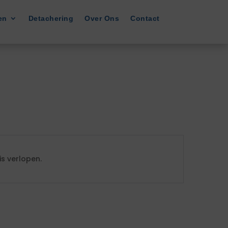
en
Detachering
Over Ons
Contact
s verlopen.