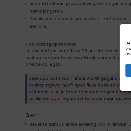
Iemand met een groot inlevingsvermogen en op
name jongeren.
Kennis van de lokale sociale kaart en/of kennis
een pré.
De
Toelichting op rooster
on
Je kan half juni voor 32 of 36 uur starten en je v
me
veel op kantoor te werken. Na de eerste 3 à 4 we
directe collega’s.
Deze opdracht voor inhuur wordt gegund via e
opdrachtgever heeft specifieke eisen en wens
te komen, dien je te voldoen aan de gestelde ei
verdienen door tegemoet te komen aan de wen
Eisen
Recente aantoonbare ervaring van minimaal 1,5 