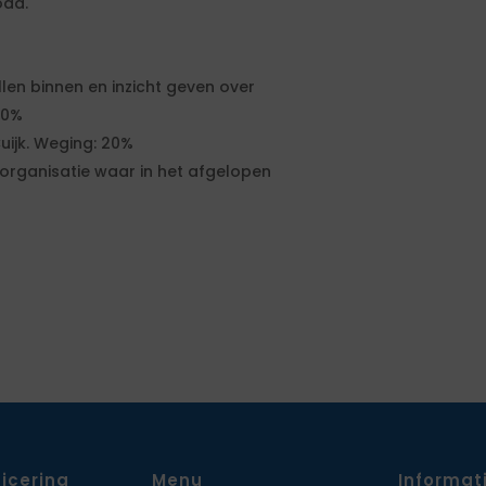
oad.
len binnen en inzicht geven over
20%
uijk. Weging: 20%
 organisatie waar in het afgelopen
ficering
Menu
Informat