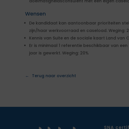
doelmatigheidsconsulent met een eigen casel
Wensen
De kandidaat kan aantoonbaar prioriteiten stel
zijn/haar werkvoorraad en caseload. Weging: 
Kennis van Suite en de sociale kaart Land van C
Er is minimaal 1 referentie beschikbaar van een
jaar is gewerkt. Weging: 20%
Terug naar overzicht
SNA certi