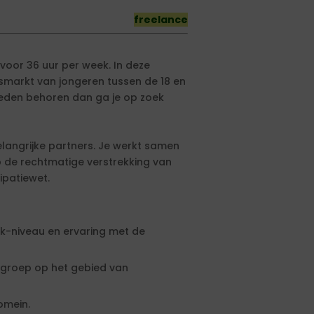
freelance
voor 36 uur per week. In deze
idsmarkt van jongeren tussen de 18 en
kheden behoren dan ga je op zoek
elangrijke partners. Je werkt samen
p de rechtmatige verstrekking van
ipatiewet.
-niveau en ervaring met de
lgroep op het gebied van
omein.